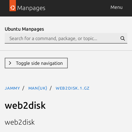
Manpages
Menu
Ubuntu Manpages
Toggle side navigation
jammy
man(uk)
web2disk.1.gz
web2disk
web2disk