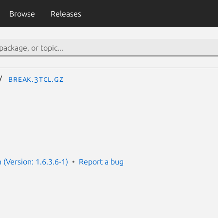
Browse
Releases
break.3tcl.gz
(Version: 1.6.3.6-1)
Report a bug