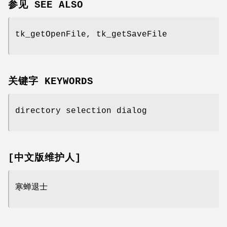
参见 SEE ALSO
tk_getOpenFile, tk_getSaveFile
关键字 KEYWORDS
directory selection dialog
[中文版维护人]
寒蝉退士