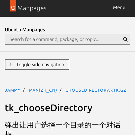
Manpages
Menu
Ubuntu Manpages
Toggle side navigation
jammy
man(zh_CN)
chooseDirectory.3tk.gz
tk_chooseDirectory
弹出让用户选择一个目录的一个对话
框。