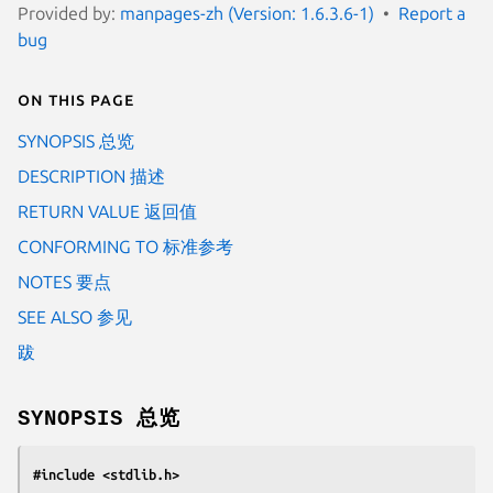
Provided by:
manpages-zh (Version: 1.6.3.6-1)
Report a
bug
On this page
SYNOPSIS 总览
DESCRIPTION 描述
RETURN VALUE 返回值
CONFORMING TO 标准参考
NOTES 要点
SEE ALSO 参见
跋
SYNOPSIS 总览
#include <stdlib.h>