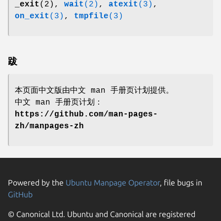
_exit
(2),
wait
(2)
,
atexit
(3)
,
on_exit
(3)
,
tmpfile
(3)
跋
本页面中文版由中文 man 手册页计划提供。
中文 man 手册页计划：
https://github.com/man-pages-
zh/manpages-zh
Powered by the
Ubuntu Manpage Operator
, file bugs in
GitHub
© Canonical Ltd. Ubuntu and Canonical are registered