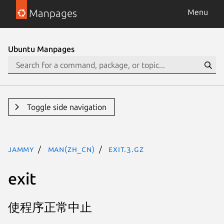
Manpages
Menu
Ubuntu Manpages
Toggle side navigation
jammy
man(zh_CN)
exit.3.gz
exit
使程序正常中止