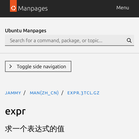
Manpages
Menu
Ubuntu Manpages
Toggle side navigation
jammy
man(zh_CN)
expr.3tcl.gz
expr
求一个表达式的值