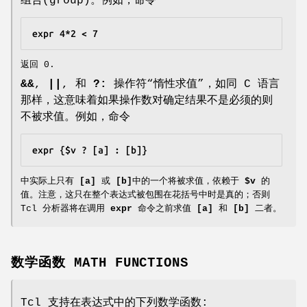
组合(group)。例如，命令
expr 4*2 < 7
返回 0.
&&
,
||
, 和
?:
操作符“惰性求值”，如同 C 语言
那样，这意味着如果操作数对确定结果不是必须的则
不被求值。例如，命令
expr {$v ? [a] : [b]}
中实际上只有
[a]
或
[b]
中的一个将被求值，依赖于
$v
的
值。注意，这只在整个表达式被包围在花括号中时是真的；否则
Tcl 分析器将在调用
expr
命令之前求值
[a]
和
[b]
二者。
数学函数 MATH FUNCTIONS
Tcl 支持在表达式中的下列数学函数: