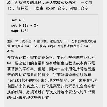
象上面所提及的那样，表达式被替换两次: 一次由
Tcl 解释器，一次由
expr
命令。例如，命令
set a 3
set b {$a + 2}
expr $b*4
返回 11，而不是 4 的倍数。这是因为 Tcl 分析器将首先把变
量
b
替换成
$a + 2
，接着
expr
命令将求值表达式
$a +
2*4
。
多数表达式不需要两轮替换。要它们被包围在花括号
中，要么它们的变量和命令替换生成数值或本身不需
要替换的字符串。但是，因为一些未用化括号包围起
来的表达式需要两轮替换，字节码编译器必须散布
(emit)额外的指令来处理这些情况。对于未用化括号
包围起来的表达式，代价最高昂的代码是包含命令替
换的代码。必须通过在每次执行这个表达式时生成新
的代码来实现这些表达式。