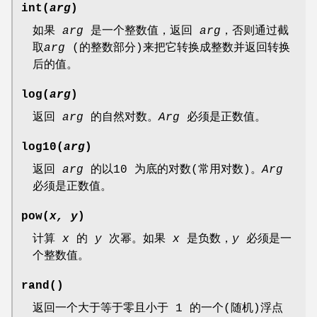
int(
arg
)
如果
arg
是一个整数值，返回
arg
，否则通过截
取
arg
(的整数部分)来把它转换成整数并返回转换
后的值。
log(
arg
)
返回
arg
的自然对数。
Arg
必须是正数值。
log10(
arg
)
返回
arg
的以10 为底的对数(常用对数)。
Arg
必须是正数值。
pow(
x, y
)
计算
x
的
y
次幂。如果
x
是负数，
y
必须是一
个整数值。
rand()
返回一个大于等于零且小于 1 的一个(随机)浮点