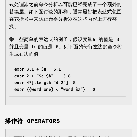
式处理器之前命令分析器可能已经完成了一个额外的
替换层。如下面讨论的那样，通常最好把表达式包围
在花括号中来防止命令分析器在这些内容上进行替
换。
举一些简单的表达式的例子，假设变量
a
的值是 3
并且变量
b
的值是 6。则下面的每行左边的命令将
生成右边的值。
expr 3.1 + $a	6.1
expr 2 + "$a.$b"	5.6
expr 4*[llength "6 2"]	8
expr {{word one} < "word $a"}	0
操作符 OPERATORS