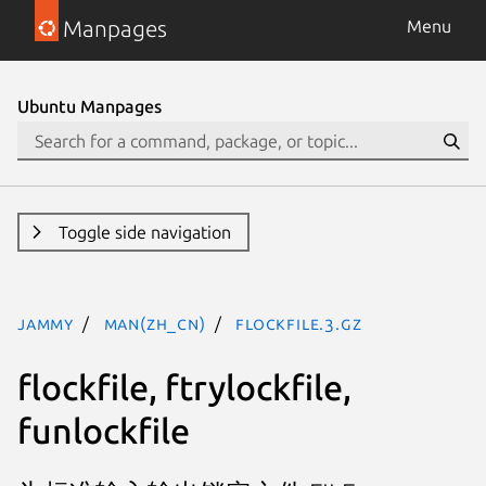
Manpages
Menu
Ubuntu Manpages
Toggle side navigation
jammy
man(zh_CN)
flockfile.3.gz
flockfile, ftrylockfile,
funlockfile