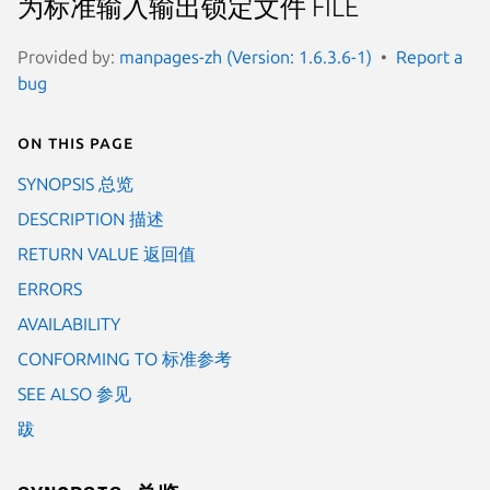
为标准输入输出锁定文件 FILE
Provided by:
manpages-zh (Version: 1.6.3.6-1)
Report a
bug
On this page
SYNOPSIS 总览
DESCRIPTION 描述
RETURN VALUE 返回值
ERRORS
AVAILABILITY
CONFORMING TO 标准参考
SEE ALSO 参见
跋