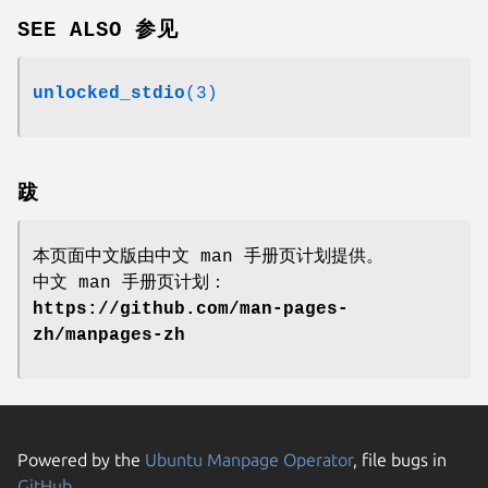
SEE ALSO 参见
unlocked_stdio
(3)
跋
本页面中文版由中文 man 手册页计划提供。
中文 man 手册页计划：
https://github.com/man-pages-
zh/manpages-zh
Powered by the
Ubuntu Manpage Operator
, file bugs in
GitHub