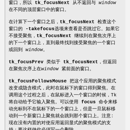
窗口，所以
tk_focusNext
从不返回与
window
在不同的顶层窗口中的窗口。
在计算下一个窗口之后，
tk_focusNext
检查这个
窗口的
-takefocus
选项来查看是否跳过它。如果它
不接受聚焦，
tk_focusNext
继续到在聚焦次序上
的下一个窗口上，直到最终找到接受聚焦的一个窗口
或回到
window
。
tk_focusPrev
类似于
tk_focusNext
，但返回
在聚焦次序上在
window
紧前面的窗口。
tk_focusFollowsMouse
把这个应用的聚焦模式
改变成隐含模式，此时在鼠标下的窗口得到聚焦。在
调用这个过程之后，在鼠标进入一个窗口的时候，Tk
将自动给予它输入聚焦。可以使用
focus
命令来移
动光标到不在鼠标下的一个窗口上，但是一旦鼠标移
动到一个新窗口上聚焦就会跳到那个窗口上。注意:
现在没有内置的对使应用返回显式的聚焦模式的支
持；要这样做你必须写一个删除