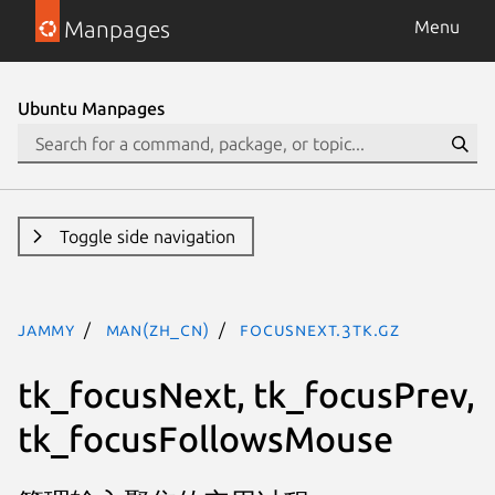
Manpages
Menu
Ubuntu Manpages
Toggle side navigation
jammy
man(zh_CN)
focusNext.3tk.gz
tk_focusNext, tk_focusPrev,
tk_focusFollowsMouse