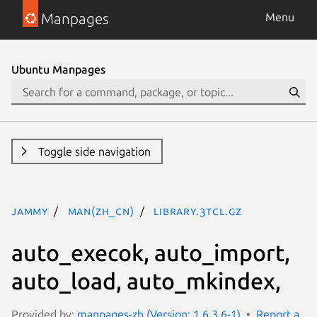
Manpages
Menu
Ubuntu Manpages
Toggle side navigation
jammy
man(zh_CN)
library.3tcl.gz
auto_execok, auto_import,
auto_load, auto_mkindex,
Provided by:
manpages-zh (Version: 1.6.3.6-1)
Report a