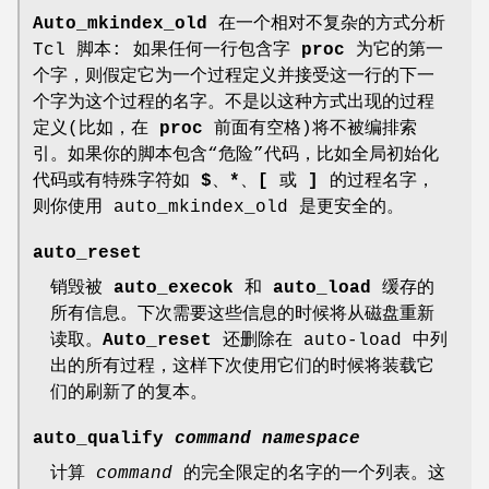
Auto_mkindex_old
在一个相对不复杂的方式分析
Tcl 脚本: 如果任何一行包含字
proc
为它的第一
个字，则假定它为一个过程定义并接受这一行的下一
个字为这个过程的名字。不是以这种方式出现的过程
定义(比如，在
proc
前面有空格)将不被编排索
引。如果你的脚本包含“危险”代码，比如全局初始化
代码或有特殊字符如
$
、
*
、
[
或
]
的过程名字，
则你使用 auto_mkindex_old 是更安全的。
auto_reset
销毁被
auto_execok
和
auto_load
缓存的
所有信息。下次需要这些信息的时候将从磁盘重新
读取。
Auto_reset
还删除在 auto-load 中列
出的所有过程，这样下次使用它们的时候将装载它
们的刷新了的复本。
auto_qualify
command namespace
计算
command
的完全限定的名字的一个列表。这