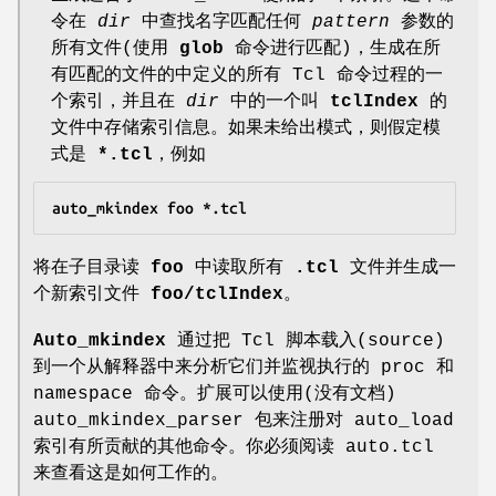
令在
dir
中查找名字匹配任何
pattern
参数的
所有文件(使用
glob
命令进行匹配)，生成在所
有匹配的文件的中定义的所有 Tcl 命令过程的一
个索引，并且在
dir
中的一个叫
tclIndex
的
文件中存储索引信息。如果未给出模式，则假定模
式是
*.tcl
，例如
auto_mkindex foo *.tcl
将在子目录读
foo
中读取所有
.tcl
文件并生成一
个新索引文件
foo/tclIndex
。
Auto_mkindex
通过把 Tcl 脚本载入(source)
到一个从解释器中来分析它们并监视执行的 proc 和
namespace 命令。扩展可以使用(没有文档)
auto_mkindex_parser 包来注册对 auto_load
索引有所贡献的其他命令。你必须阅读 auto.tcl
来查看这是如何工作的。