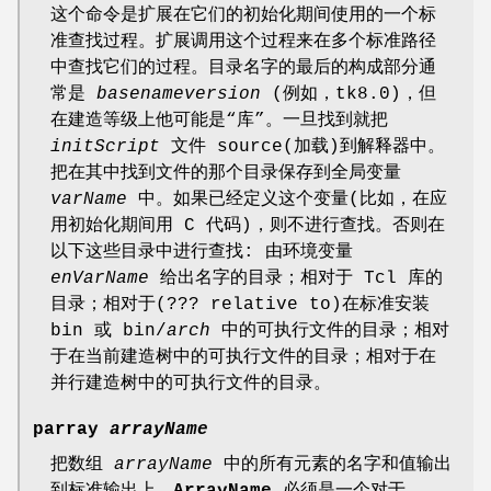
这个命令是扩展在它们的初始化期间使用的一个标
准查找过程。扩展调用这个过程来在多个标准路径
中查找它们的过程。目录名字的最后的构成部分通
常是
basenameversion
(例如，tk8.0)，但
在建造等级上他可能是“库”。一旦找到就把
initScript
文件 source(加载)到解释器中。
把在其中找到文件的那个目录保存到全局变量
varName
中。如果已经定义这个变量(比如，在应
用初始化期间用 C 代码)，则不进行查找。否则在
以下这些目录中进行查找: 由环境变量
enVarName
给出名字的目录；相对于 Tcl 库的
目录；相对于(??? relative to)在标准安装
bin 或 bin/
arch
中的可执行文件的目录；相对
于在当前建造树中的可执行文件的目录；相对于在
并行建造树中的可执行文件的目录。
parray
arrayName
把数组
arrayName
中的所有元素的名字和值输出