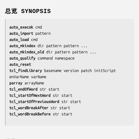
总览 SYNOPSIS
auto_execok 
cmd
auto_import 
pattern
auto_load 
cmd
auto_mkindex 
dir pattern pattern ...
auto_mkindex_old 
dir pattern pattern ...
auto_qualify 
command namespace
auto_reset
tcl_findLibrary 
basename version patch initScript 
enVarName varName
parray 
arrayName
tcl_endOfWord 
str start
tcl_startOfNextWord 
str start
tcl_startOfPreviousWord 
str start
tcl_wordBreakAfter 
str start
tcl_wordBreakBefore 
str start