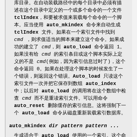
库目录。在自动装载路径中的每个目录中必须有描
述在这个目录中定义的一个或多个命令的一个文件
tclIndex
，和要被求值来装载每个命令的一个脚
本。应当使用
auto_mkindex
命令来自动生成
tclIndex
文件。如果在一个索引文件中找到
cmd
，则求值适当的脚本来建立这个命令。如果成
功的建立了
cmd
，则
auto_load
命令返回 1。
如果没有给
cmd
的索引条目或这个脚本实际上定
义的不是
cmd
(例如，因为索引信息过时了)，这个
命令返回 0。如果在处理这个脚本的时候发生了一
个错误，则返回这个错误。
Auto_load
只读这个
索引文件一次并把它保存到数组
auto_index
中；以后对
auto_load
的调用将在这个数组中检
查
cmd
而不是重读索引文件。可以用命令
auto_reset
删除缓存的索引信息。这将强制下一
个
auto_load
命令从磁盘重新装载索引数据库。
auto_mkindex
dir pattern pattern ...
生成适合于
auto_load
使用的一个索引。这个命