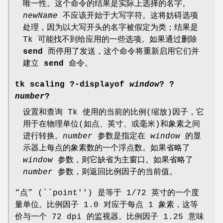
唯一性。这个命令的结果是实际上选择的名字。
newName
不应该开始于大写字符。这将妨碍选项
处理，因为以大写开头的名字被假定为类；结果是
Tk 可能找不到给应用的一些选项。如果通过删除
send
而停用了发送，这个命令将重新启用它们并
建立
send
命令。
tk scaling
?
-displayof
window
? ?
number
?
设置和查询 Tk 使用的当前的比例(缩放)因子，它
用于在物理单位(如点、英寸、或毫米)和象素之间
进行转换。
number
参数是指定在
window
的显
示器上每点的象素数的一个浮点数。如果省略了
window
参数，则它缺省为主窗口。如果省略了
number
参数，则返回比例因子的当前值。
“点” (``point'') 是等于 1/72 英寸的一个度
量单位。比例因子 1.0 对应于每点 1 象素，这等
价与一个 72 dpi 的监视器。比例因子 1.25 意味