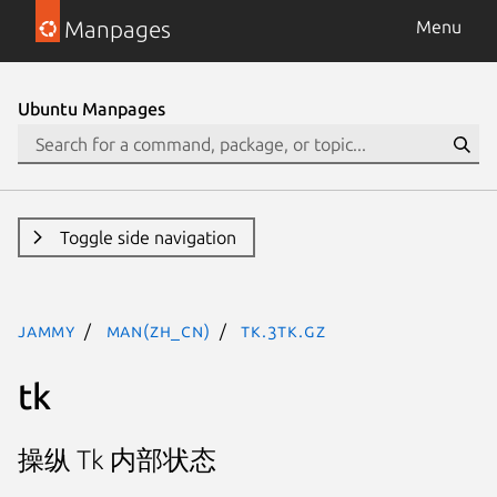
Manpages
Menu
Ubuntu Manpages
Toggle side navigation
jammy
man(zh_CN)
tk.3tk.gz
tk
操纵 Tk 内部状态