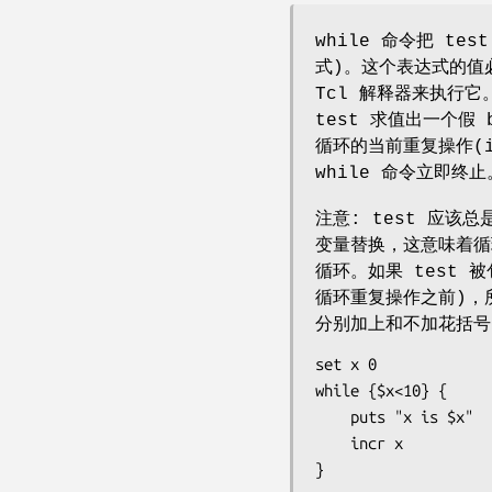
while 命令把 t
式)。这个表达式的值必
Tcl 解释器来执行它
test 求值出一个假 
循环的当前重复操作(it
while 命令立即终
注意: test 应该
变量替换，这意味着循
循环。如果 test
循环重复操作之前)，
分别加上和不加花括号
set x 0

while {$x<10} {

	puts "x is $x"

	incr x

}