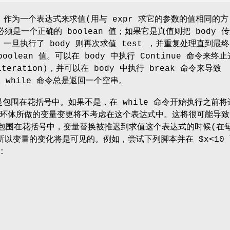
est 作为一个表达式来求值(用与 expr 求它的参数的值相同的方
须是一个正确的 boolean 值；如果它是真值则把 body 
。一旦执行了 body 则再次求值 test ，并重复处理直到最终
boolean 值。可以在 body 中执行 Continue 命令来终
eration)，并可以在 body 中执行 break 命令来导致
止。while 命令总是返回一个空串。
总是包围在花括号中。如果不是，在 while 命令开始执行之前将
环体所做的变量变更将不考虑在这个表达式中。这将很可能导致
 被包围在花括号中，变量替换被推迟到求值这个表达式的时候(在
所以变量的变化将是可见的。例如，尝试下列脚本并在 $x<10
: