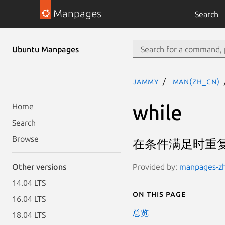
Manpages
Search
Ubuntu Manpages
jammy
man(zh_CN)
while
Home
Search
Browse
在条件满足时重
Provided by:
manpages-zh 
Other versions
14.04 LTS
On this page
16.04 LTS
总览
18.04 LTS