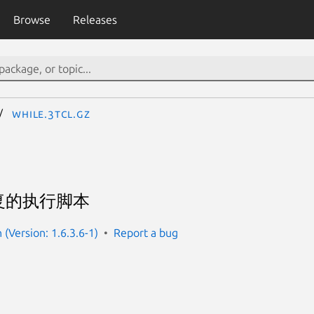
Browse
Releases
while.3tcl.gz
复的执行脚本
(Version: 1.6.3.6-1)
Report a bug