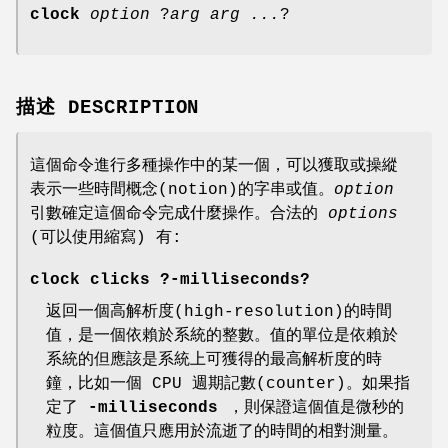
clock
option
?
arg arg ...
?
描述 DESCRIPTION
這個命令進行多種操作中的某一個，可以獲取或操縱
表示一些時間概念(notion)的字串或值。
option
引數確定這個命令完成什麼操作。合法的
options
(可以使用縮寫) 有:
clock clicks
?
-milliseconds
?
返回一個高解析度(high-resolution)的時間
值，是一個依賴於系統的整數。值的單位是依賴於
系統的但應該是系統上可獲得的最高解析度的時
鐘，比如一個 CPU 週期記數(counter)。如果指
定了
-milliseconds
，則保證這個值是微秒的
粒度。這個值只應用於流逝了的時間的相對測量。