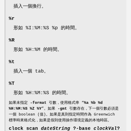
插入一個換行。
%r
形如 %I:%M:%S %p 的時間。
%R
形如 %H:%M 的時間。
%t
插入一個 tab。
%T
形如 %H:%M:%S 的時間。
如果未指定
-format
引數，使用格式串 “
%a %b %d
%H:%M:%S %Z %Y
”。如果
-gmt
引數存在，下一個引數必須是
一個 boolean (值)。如果是真則指定時間作為 Greenwich
標準時來格式化，如果是假則使用操作環境定義的本地時區。
clock scan
dateString
?
-base
clockVal
?