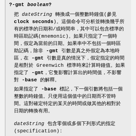
?
-gmt
boolean
?
把
dateString
轉換成一個整數時鐘值(參見
clock seconds
)。這個命令可分析並轉換幾乎所
有的標準的日期和/或時間串，其中可以包含標準的
時區助記碼(mnemonic)。如果只指定了一個時
間，假定為當前的日期。如果串中不包括一個時區
助記碼，除非
-gmt
引數是真之外假定為本地時
區，在
-gmt
引數是真的情況下，假定指定的時間
是相對於 Greenwich 標準時來計算時鐘值。如果
指定了
-gmt
，它隻影響計算出的時間值，不影響
對
-base
的解釋。
如果指定了
-base
標記，下一個引數將包括一個
整數的時鐘值。只使用這個值中的日期而不管時
間。這對確定特定的某天的時間或做其他的相對於
日期的轉換有用。
dateString
包含零個或多個下列形式的指定
(specification):