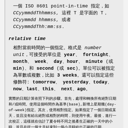
一個 ISO 8601 point-in-time 指定，如
CCyymmddThhmmss
, 這裡 T 是字面的 T，
CCyymmdd hhmmss
, 或者
CCyymmddThh:mm:ss
.
relative time
相對當前時間的一個指定。格式是
number
unit
，可接受的單位是
year
、
fortnight
、
month
、
week
、
day
、
hour
、
minute
(或
min
)、和
second
(或
sec
)。單位可以被指定
為單數或複數，比如
3 weeks
。還可以指定這些
修飾符:
tomorrow
、
yesterday
、
today
、
now
、
last
、
this
、
next
、
ago
。
實際的日期計算依照下列的步驟。首先，處理和轉換所有絕對日期
和/或時間。使用這個時間作為基準(base),新增上星期幾(day-
of-week)指定。其次，使用相對指定。如果指定了一個日期或某
天，並且沒有給出絕對或相對的時間，則使用午夜。最後，進行一
次校正，這樣就在估計了夏令時不同之後產生正確的一天中的小
時，並且在從一個大月結束到一個小月時給出正確的日期。