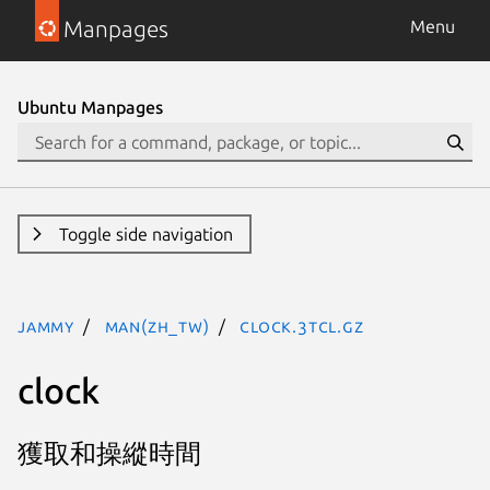
Manpages
Menu
Ubuntu Manpages
Toggle side navigation
jammy
man(zh_TW)
clock.3tcl.gz
clock
獲取和操縱時間