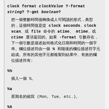
clock format
clockValue
?
-format
string
? ?
-gmt
boolean
?
把一個整數時間值轉換成人可閱讀的形式，典型
的，這個時間值是從
clock seconds
、
clock
scan
、或
file
命令的
atime
、
mtime
、或
ctime
選項返回的。如果
-format
引數存在，
下一個引數是描述如何格式化日期和時間的一個字
串。欄位描述符由一個
%
和隨後的欄位描述符字元
組成。所有的其他字元都複製到結果中。有效的欄
位描述符有:
%%
插入一個 %。
%a
星期名的縮寫 (Mon, Tue, etc.)。
%A