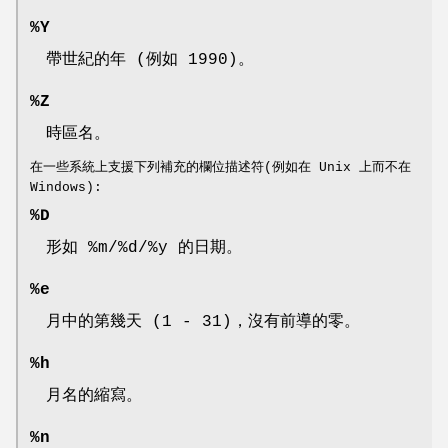
%Y
帶世紀的年 (例如 1990)。
%Z
時區名。
在一些系統上支援下列補充的欄位描述符(例如在 Unix 上而不在
Windows):
%D
形如 %m/%d/%y 的日期。
%e
月中的第幾天 (1 - 31)，沒有前導的零。
%h
月名的縮寫。
%n