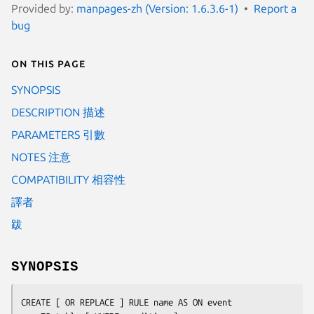
Provided by:
manpages-zh (Version: 1.6.3.6-1)
Report a
bug
On this page
SYNOPSIS
DESCRIPTION 描述
PARAMETERS 引數
NOTES 注意
COMPATIBILITY 相容性
譯者
跋
SYNOPSIS
CREATE [ OR REPLACE ] RULE 
name
 AS ON 
event