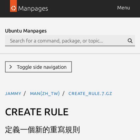
Manpages
Menu
Ubuntu Manpages
Toggle side navigation
jammy
man(zh_TW)
create_rule.7.gz
CREATE RULE
定義一個新的重寫規則