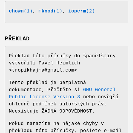
chown
(1)
,
mknod
(1)
,
ioperm
(2)
PŘEKLAD
Překlad této příručky do španělštiny
vytvořili Pavel Heimlich
<tropikhajma@gmail.com>
Tento překlad je bezplatná
dokumentace; Přečtěte si
GNU General
Public License Version 3
nebo novější
ohledně podmínek autorských práv.
Neexistuje ŽÁDNÁ ODPOVĚDNOST.
Pokud narazíte na nějaké chyby v
překladu této příručky, pošlete e-mail