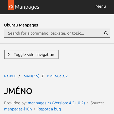
Manpages
Menu
Ubuntu Manpages
Toggle side navigation
noble
man(cs)
kmem.4.gz
JMÉNO
Provided by:
manpages-cs (Version: 4.21.0-2)
Source:
manpages-l10n
Report a bug