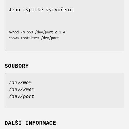
Jeho typické vytvoření:
mknod -m 660 /dev/port c 1 4

SOUBORY
/dev/mem
/dev/kmem
/dev/port
DALŠÍ INFORMACE