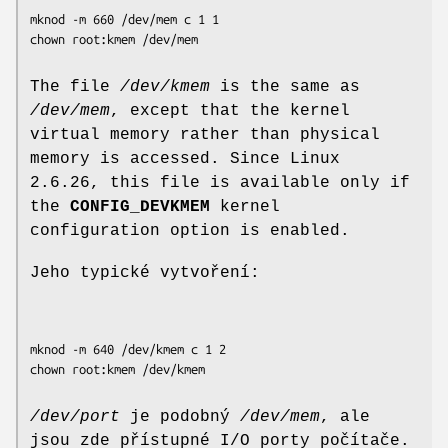
mknod -m 660 /dev/mem c 1 1

The file
/dev/kmem
is the same as
/dev/mem
, except that the kernel
virtual memory rather than physical
memory is accessed. Since Linux
2.6.26, this file is available only if
the
CONFIG_DEVKMEM
kernel
configuration option is enabled.
Jeho typické vytvoření:
mknod -m 640 /dev/kmem c 1 2

/dev/port
je podobný
/dev/mem
, ale
jsou zde přístupné I/O porty počítače.