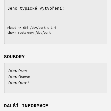
Jeho typické vytvoření:
mknod -m 660 /dev/port c 1 4

SOUBORY
/dev/mem
/dev/kmem
/dev/port
DALŠÍ INFORMACE