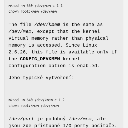
mknod -m 660 /dev/mem c 1 1

The file
/dev/kmem
is the same as
/dev/mem
, except that the kernel
virtual memory rather than physical
memory is accessed. Since Linux
2.6.26, this file is available only if
the
CONFIG_DEVKMEM
kernel
configuration option is enabled.
Jeho typické vytvoření:
mknod -m 640 /dev/kmem c 1 2

/dev/port
je podobný
/dev/mem
, ale
jsou zde přístupné I/O porty počítače.