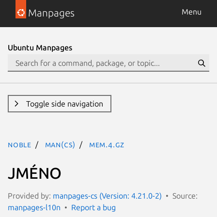
Manpages
Menu
Ubuntu Manpages
Toggle side navigation
noble
man(cs)
mem.4.gz
JMÉNO
Provided by:
manpages-cs (Version: 4.21.0-2)
Source:
manpages-l10n
Report a bug