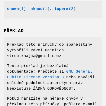
chown
(1)
,
mknod
(1)
,
ioperm
(2)
PŘEKLAD
Překlad této příručky do španělštiny
vytvořili Pavel Heimlich
<tropikhajma@gmail.com>
Tento překlad je bezplatná
dokumentace; Přečtěte si
GNU General
Public License Version 3
nebo novější
ohledně podmínek autorských práv.
Neexistuje ŽÁDNÁ ODPOVĚDNOST.
Pokud narazíte na nějaké chyby v
překladu této příručky, pošlete e-mail