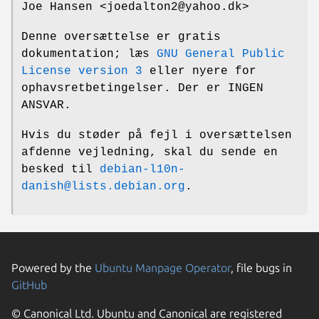
Joe Hansen <joedalton2@yahoo.dk>
Denne oversættelse er gratis
dokumentation; læs
GNU General Public
License version 3
eller nyere for
ophavsretbetingelser. Der er INGEN
ANSVAR.
Hvis du støder på fejl i oversættelsen
af ​​denne vejledning, skal du sende en
besked til
debian-l10n-
danish@lists.debian.org
.
Powered by the
Ubuntu Manpage Operator
, file bugs in
GitHub
© Canonical Ltd. Ubuntu and Canonical are registered