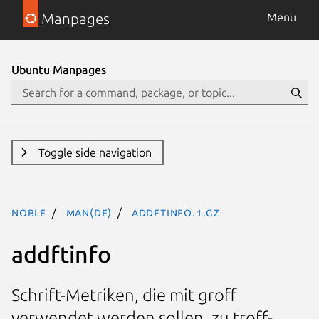
Manpages
Menu
Ubuntu Manpages
Toggle side navigation
noble
man(de)
addftinfo.1.gz
addftinfo
Schrift-Metriken, die mit groff
verwendet werden sollen, zu troff-