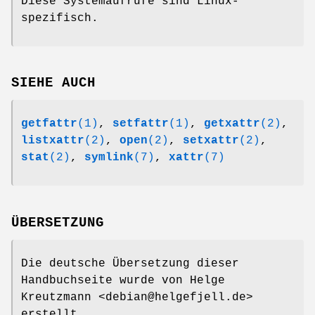
Diese Systemaufrufe sind Linux-
spezifisch.
SIEHE AUCH
getfattr
(1)
,
setfattr
(1)
,
getxattr
(2)
,
listxattr
(2)
,
open
(2)
,
setxattr
(2)
,
stat
(2)
,
symlink
(7)
,
xattr
(7)
ÜBERSETZUNG
Die deutsche Übersetzung dieser
Handbuchseite wurde von Helge
Kreutzmann <debian@helgefjell.de>
erstellt.