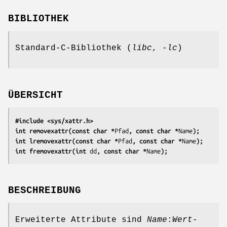
BIBLIOTHEK
Standard-C-Bibliothek (
libc
,
-lc
)
ÜBERSICHT
#include <sys/xattr.h>
int removexattr(const char *
Pfad
, const char *
Name
);
int lremovexattr(const char *
Pfad
, const char *
Name
);
int fremovexattr(int 
dd
, const char *
Name
);
BESCHREIBUNG
Erweiterte Attribute sind
Name
:
Wert
-