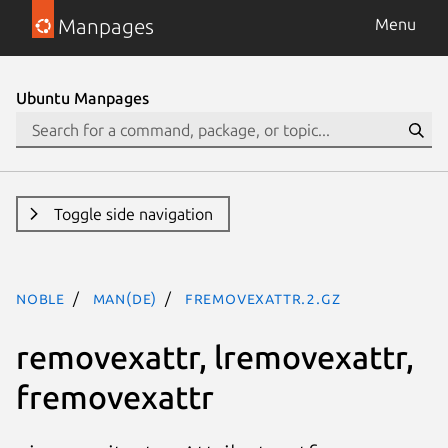
Manpages
Menu
Ubuntu Manpages
Toggle side navigation
noble
man(de)
fremovexattr.2.gz
removexattr, lremovexattr,
fremovexattr