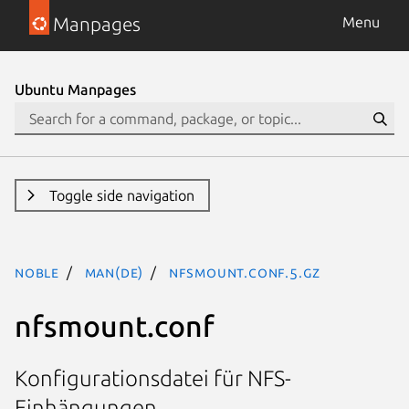
Manpages
Menu
Ubuntu Manpages
Toggle side navigation
noble
man(de)
nfsmount.conf.5.gz
nfsmount.conf
Konfigurationsdatei für NFS-
Einhängungen