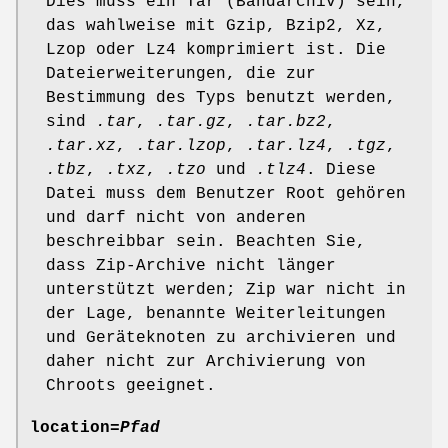
Dies muss ein Tar (Bandarchiv) sein,
das wahlweise mit Gzip, Bzip2, Xz,
Lzop oder Lz4 komprimiert ist. Die
Dateierweiterungen, die zur
Bestimmung des Typs benutzt werden,
sind
.tar
,
.tar.gz
,
.tar.bz2
,
.tar.xz
,
.tar.lzop
,
.tar.lz4
,
.tgz
,
.tbz
,
.txz
,
.tzo
und
.tlz4
. Diese
Datei muss dem Benutzer Root gehören
und darf nicht von anderen
beschreibbar sein. Beachten Sie,
dass Zip-Archive nicht länger
unterstützt werden; Zip war nicht in
der Lage, benannte Weiterleitungen
und Geräteknoten zu archivieren und
daher nicht zur Archivierung von
Chroots geeignet.
location=
Pfad