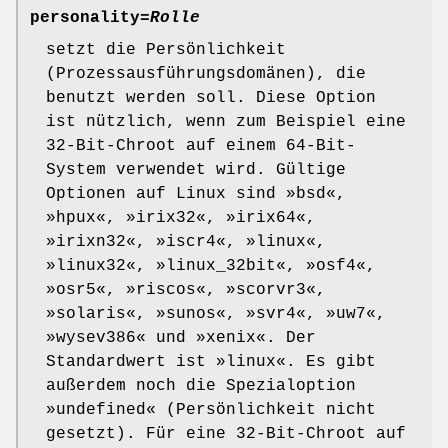
personality=
Rolle
setzt die Persönlichkeit
(Prozessausführungsdomänen), die
benutzt werden soll. Diese Option
ist nützlich, wenn zum Beispiel eine
32-Bit-Chroot auf einem 64-Bit-
System verwendet wird. Gültige
Optionen auf Linux sind »bsd«,
»hpux«, »irix32«, »irix64«,
»irixn32«, »iscr4«, »linux«,
»linux32«, »linux_32bit«, »osf4«,
»osr5«, »riscos«, »scorvr3«,
»solaris«, »sunos«, »svr4«, »uw7«,
»wysev386« und »xenix«. Der
Standardwert ist »linux«. Es gibt
außerdem noch die Spezialoption
»undefined« (Persönlichkeit nicht
gesetzt). Für eine 32-Bit-Chroot auf