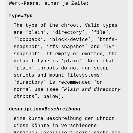
Wert-Paare, einer je Zeile:
type=
Typ
The type of the chroot. Valid types
are ‘plain’, ‘directory’, ‘file’,
‘loopback’, ‘block-device’, ‘btrfs-
snapshot’, ‘zfs-snapshot’ and ‘lvm-
snapshot’. If empty or omitted, the
default type is ‘plain’. Note that
‘plain’ chroots do not run setup
scripts and mount filesystems;
‘directory’ is recommended for
normal use (see “
Plain and directory
chroots
”, below).
description=
Beschreibung
eine kurze Beschreibung der Chroot.
Diese könnte in verschiedene
Sprachen lokalisiert sein; siehe den