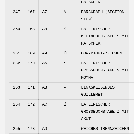
HATSCHEK
247
167
A7
§
PARAGRAPH (SECTION
SIGN)
250
168
A8
š
LATEINISCHER
KLEINBUCHSTABE S MIT
HATSCHEK
251
169
A9
©
COPYRIGHT-ZEICHEN
252
170
AA
Ș
LATEINISCHER
GROSSBUCHSTABE S MIT
KOMMA
253
171
AB
«
LINKSWEISENDES
GUILLEMET
254
172
AC
Ź
LATEINISCHER
GROSSBUCHSTABE Z MIT
AKUT
255
173
AD
WEICHES TRENNZEICHEN