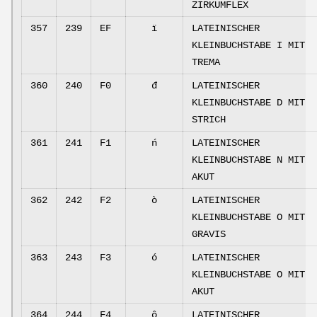
ZIRKUMFLEX
357
239
EF
ï
LATEINISCHER
KLEINBUCHSTABE I MIT
TREMA
360
240
F0
đ
LATEINISCHER
KLEINBUCHSTABE D MIT
STRICH
361
241
F1
ń
LATEINISCHER
KLEINBUCHSTABE N MIT
AKUT
362
242
F2
ò
LATEINISCHER
KLEINBUCHSTABE O MIT
GRAVIS
363
243
F3
ó
LATEINISCHER
KLEINBUCHSTABE O MIT
AKUT
364
244
F4
ô
LATEINISCHER