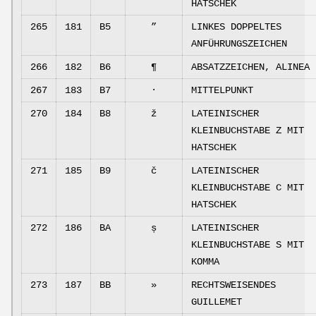
HATSCHEK
265
181
B5
”
LINKES DOPPELTES
ANFÜHRUNGSZEICHEN
266
182
B6
¶
ABSATZZEICHEN, ALINEA
267
183
B7
·
MITTELPUNKT
270
184
B8
ž
LATEINISCHER
KLEINBUCHSTABE Z MIT
HATSCHEK
271
185
B9
č
LATEINISCHER
KLEINBUCHSTABE C MIT
HATSCHEK
272
186
BA
ș
LATEINISCHER
KLEINBUCHSTABE S MIT
KOMMA
273
187
BB
»
RECHTSWEISENDES
GUILLEMET