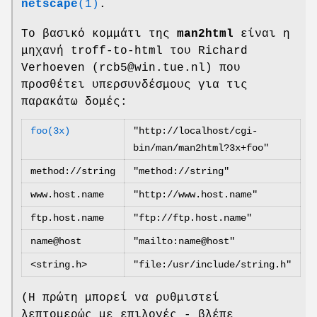
netscape
(1)
.
Το βασικό κομμάτι της
man2html
είναι η
μηχανή troff-to-html του Richard
Verhoeven (rcb5@win.tue.nl) που
προσθέτει υπερσυνδέσμους για τις
παρακάτω δομές:
foo(3x)
"http://localhost/cgi-
bin/man/man2html?3x+foo"
method://string
"method://string"
www.host.name
"http://www.host.name"
ftp.host.name
"ftp://ftp.host.name"
name@host
"mailto:name@host"
<string.h>
"file:/usr/include/string.h"
(Η πρώτη μπορεί να ρυθμιστεί
λεπτομερώς με επιλογές - βλέπε