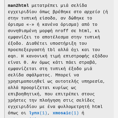
man2html
μετατρέπει μιά σελίδα
εγχειριδίου όπως βρέθηκε στο
αρχείο
(ή
στην τυπική είσοδο, αν δώθηκε το
όρισμα «-» ή κανένα όρισμα) από το
συνηθισμένη μορφή nroff σε html, κι
εμφανίζει το αποτέλεσμα στην τυπική
έξοδο. Διαθέτει υποστήριξη του
προεπεξεργαστή tbl αλλά όχι και του
eqn. Η κανονική τιμή επιστροφής εξόδου
είναι 0. Αν όμως κάτι πάει στραβά,
εμφανίζεται στη τυπική έξοδο μιά
σελίδα σφάλματος. Μπορεί να
χρησιμοποιηθεί ως αυτοτελής υπηρεσία,
αλλά προορίζεται κυρίως ως
επιβοηθητική, που επιτρέπει στους
χρήστες την πλοήγηση στις σελίδες
εγχειριδίου με ένα φυλλομετρητή html
όπως οι
lynx
(1)
,
xmosaic
(1)
ή