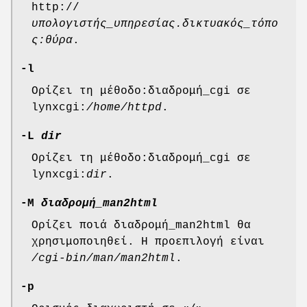
http://
υπολογιστής_υπηρεσίας.δικτυακός_τόπο
ς:θύρα
.
-l
Ορίζει τη μέθοδο:διαδρομή_cgi σε
lynxcgi:
/home/httpd
.
-L
dir
Ορίζει τη μέθοδο:διαδρομή_cgi σε
lynxcgi:
dir
.
-M
διαδρομή_man2html
Ορίζει ποιά διαδρομή_man2html θα
χρησιμοποιηθεί. Η προεπιλογή είναι
/cgi-bin/man/man2html
.
-p