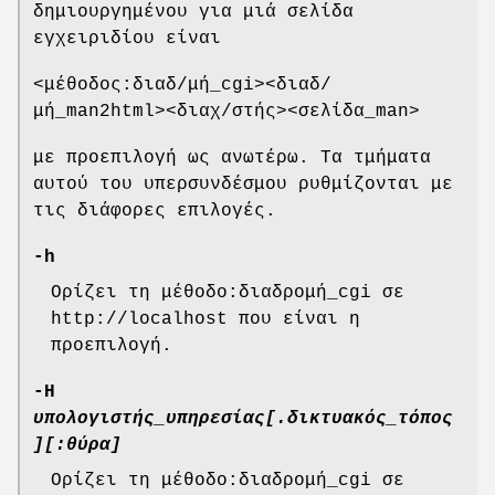
δημιουργημένου για μιά σελίδα
εγχειριδίου είναι
<μέθοδος:διαδ/μή_cgi><διαδ/
μή_man2html><διαχ/στής><σελίδα_man>
με προεπιλογή ως ανωτέρω. Τα τμήματα
αυτού του υπερσυνδέσμου ρυθμίζονται με
τις διάφορες επιλογές.
-h
Ορίζει τη μέθοδο:διαδρομή_cgi σε
http://localhost που είναι η
προεπιλογή.
-H
υπολογιστής_υπηρεσίας[.δικτυακός_τόπος
][:θύρα]
Ορίζει τη μέθοδο:διαδρομή_cgi σε