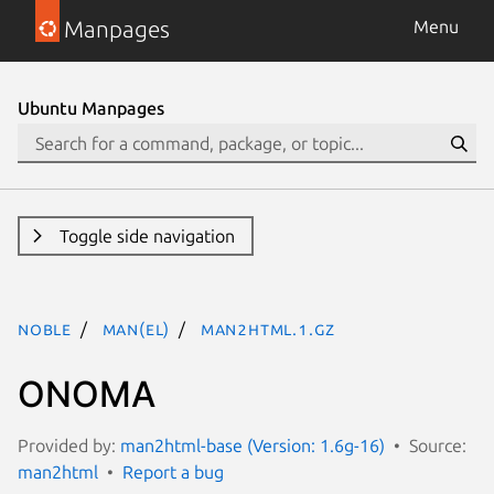
Manpages
Menu
Ubuntu Manpages
Toggle side navigation
noble
man(el)
man2html.1.gz
ΟΝΟΜΑ
Provided by:
man2html-base (Version: 1.6g-16)
Source:
man2html
Report a bug