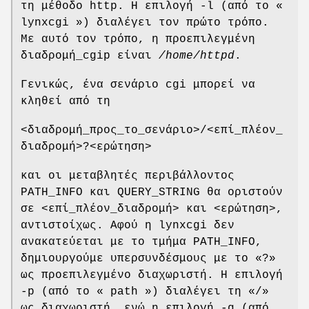
τη μέθοδο http. Η επιλογή -l (από το «
lynxcgi ») διαλέγει τον πρώτο τρόπο.
Με αυτό τον τρόπο, η προεπιλεγμένη
διαδρομή_cgip είναι
/home/httpd
.
Γενικώς, ένα σενάριο cgi μπορεί να
κληθεί από τη
<διαδρομή_προς_το_σενάριο>/<επί_πλέον_
διαδρομή>?<ερώτηση>
και οι μεταβλητές περιβάλλοντος
PATH_INFO και QUERY_STRING θα οριστούν
σε <επί_πλέον_διαδρομή> και <ερώτηση>,
αντιστοίχως. Αφού η lynxcgi δεν
ανακατεύεται με το τμήμα PATH_INFO,
δημιουργούμε υπερσυνδέσμους με το «?»
ως προεπιλεγμένο διαχωριστή. Η επιλογή
-p (από το « path ») διαλέγει τη «/»
ως διαχωριστή, ενώ η επιλογή -q (από