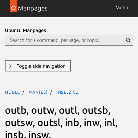
Manpages
Menu
Ubuntu Manpages
Toggle side navigation
noble
man(es)
insb.2.gz
outb, outw, outl, outsb,
outsw, outsl, inb, inw, inl,
insb, insw,