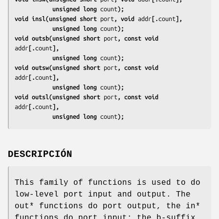
           unsigned long 
count
);
void insl(unsigned short 
port
, void 
addr
[.
count
],
           unsigned long 
count
);
void outsb(unsigned short 
port
, const void 
addr
[.
count
],
           unsigned long 
count
);
void outsw(unsigned short 
port
, const void 
addr
[.
count
],
           unsigned long 
count
);
void outsl(unsigned short 
port
, const void 
addr
[.
count
],
           unsigned long 
count
);
DESCRIPCIÓN
This family of functions is used to do
low-level port input and output. The
out* functions do port output, the in*
functions do port input; the b-suffix