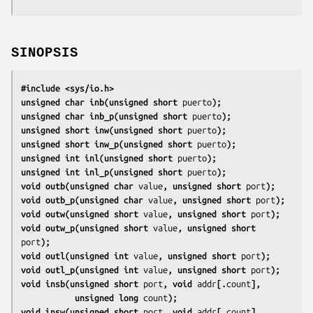
SINOPSIS
#include <sys/io.h>
unsigned char inb(unsigned short 
puerto
);
unsigned char inb_p(unsigned short 
puerto
);
unsigned short inw(unsigned short 
puerto
);
unsigned short inw_p(unsigned short 
puerto
);
unsigned int inl(unsigned short 
puerto
);
unsigned int inl_p(unsigned short 
puerto
);
void outb(unsigned char 
value
, unsigned short 
port
);
void outb_p(unsigned char 
value
, unsigned short 
port
);
void outw(unsigned short 
value
, unsigned short 
port
);
void outw_p(unsigned short 
value
, unsigned short 
port
);
void outl(unsigned int 
value
, unsigned short 
port
);
void outl_p(unsigned int 
value
, unsigned short 
port
);
void insb(unsigned short 
port
, void 
addr
[.
count
],
           unsigned long 
count
);
void insw(unsigned short 
port
, void 
addr
[.
count
],