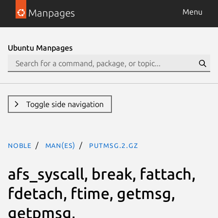
Manpages
Menu
Ubuntu Manpages
Toggle side navigation
noble
man(es)
putmsg.2.gz
afs_syscall, break, fattach,
fdetach, ftime, getmsg,
getpmsg,