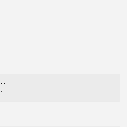
[--
..