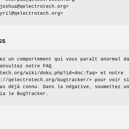
joshua@qelectrotech.org>
yril@qelectrotech.org>
GS
ez un comportement qui vous paraît anormal d
onsultez notre FAQ
tech.org/wiki/doku.php?id=doc:faq> et notre
://qelectrotech.org/bugtracker/> pour voir s
as déjà connu. Dans la négative, soumettez u
ia le BugTracker.