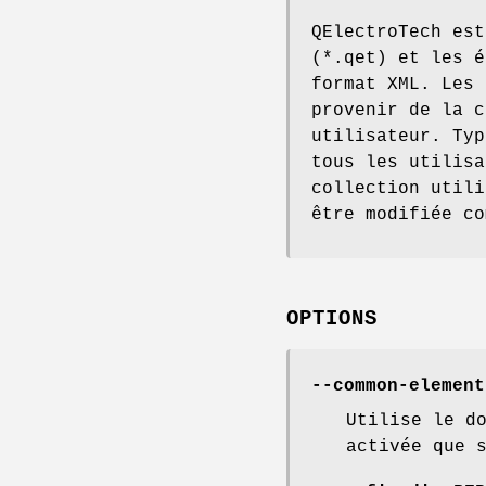
QElectroTech est
(*.qet) et les é
format XML. Les 
provenir de la c
utilisateur. Typ
tous les utilisa
collection utili
être modifiée co
OPTIONS
--common-element
Utilise le d
activée que 