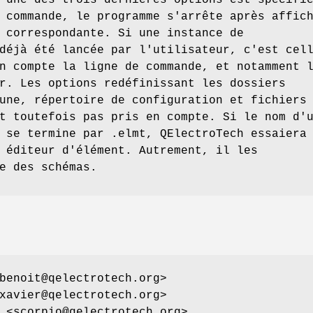
'une des trois dernières options est specifi
 commande, le programme s'arrête après affic
 correspondante. Si une instance de
déjà été lancée par l'utilisateur, c'est cel
n compte la ligne de commande, et notamment 
r. Les options redéfinissant les dossiers
une, répertoire de configuration et fichiers
t toutefois pas pris en compte. Si le nom d'
 se termine par .elmt, QElectroTech essaiera
 éditeur d'élément. Autrement, il les
e des schémas.
benoit@qelectrotech.org>
xavier@qelectrotech.org>
 <scorpio@qelectrotech.org>