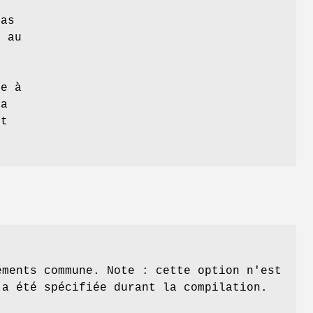
mas
s au
le à
La
ut
éments commune. Note : cette option n'est
 a été spécifiée durant la compilation.