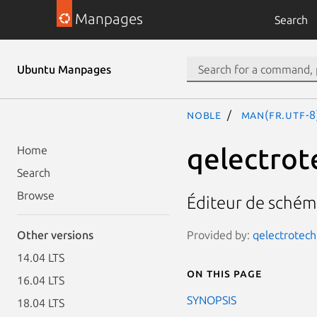
Manpages
Search
Ubuntu Manpages
noble
man(fr.UTF-8
qelectrot
Home
Search
Browse
Éditeur de schém
Provided by:
qelectrotech 
Other versions
14.04 LTS
On this page
16.04 LTS
SYNOPSIS
18.04 LTS