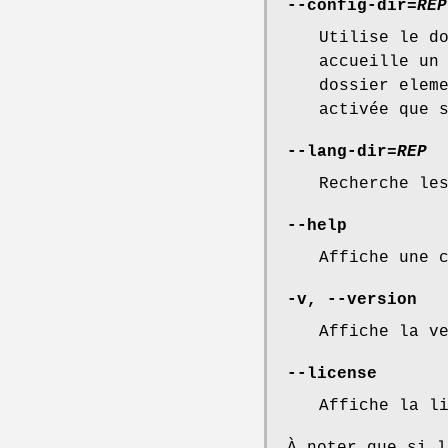
--config-dir
=
REP
Utilise le d
accueille un
dossier elem
activée que 
--lang-dir
=
REP
Recherche le
--help
Affiche une 
-v
,
--version
Affiche la v
--license
Affiche la l