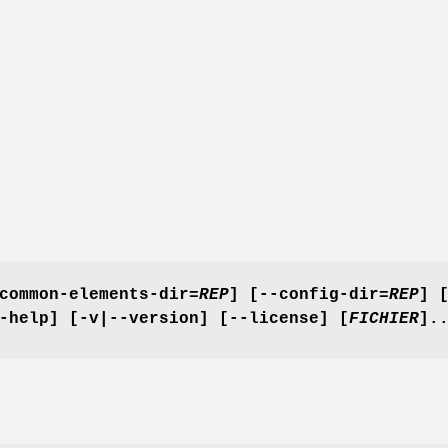
common-elements-dir=
REP
]
[--config-dir=
REP
]
-help]
[-v|
--version]
[--license]
[
FICHIER
].