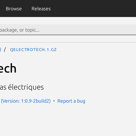
Browse
Releases
)
qelectrotech.1.gz
ech
as électriques
(Version: 1:0.9-2build2)
Report a bug