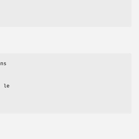
ans
i le
n