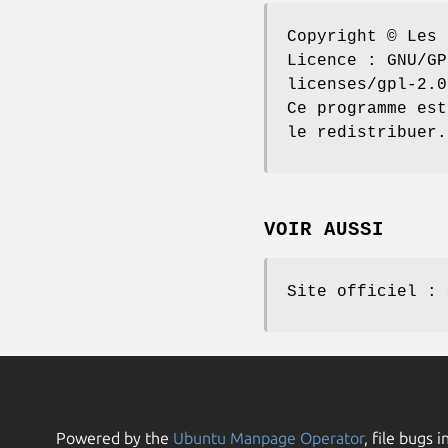
Copyright © Les 
Licence : GNU/GP
licenses/gpl-2.0
Ce programme est
le redistribuer.
VOIR AUSSI
Site officiel : 
Powered by the
Ubuntu Manpage Operator
, file bugs i