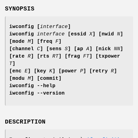
SYNOPSIS
iwconfig [
interface
]
iwconfig
interface
[essid
X
] [nwid
N
]
[mode
M
] [freq
F
]
[channel
C
] [sens
S
] [ap
A
] [nick
NN
]
[rate
R
] [rts
RT
] [frag
FT
] [txpower
T
]
[enc
E
] [key
K
] [power
P
] [retry
R
]
[modu
M
] [commit]
iwconfig --help
iwconfig --version
DESCRIPTION