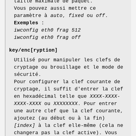
taille maximale de paquet.
Vous pouvez aussi mettre ce
paramètre à
auto
,
fixed
ou
off
.
Exemples :
iwconfig eth0 frag 512
iwconfig eth0 frag off
key
/
enc
[ryption]
Utilisé pour manipuler les clefs de
cryptage ou brouillage et le mode de
sécurité.
Pour configurer la clef courante de
cryptage, il suffit d'entrer la clef
en hexadécimal telle que
XXXX-XXXX-
XXXX-XXXX
ou
XXXXXXXX
. Pour entrer
une autre clef que la clef courante,
ajoutez (au début ou à la fin)
[index]
à la clef elle-même (cela ne
changera pas la clef active). Vous