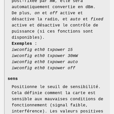
post-fixée par
mW
, elle sera
automatiquement convertie en dBm.
De plus,
on
et
off
active et
désactive la radio, et
auto
et
fixed
active et désactive le contrôle de
puissance (si ces fonctions sont
disponibles).
Exemples :
iwconfig eth0 txpower 15
iwconfig eth0 txpower 30mW
iwconfig eth0 txpower auto
iwconfig eth0 txpower off
sens
Positionne le seuil de sensibilité.
Cela définie comment la carte est
sensible aux mauvaises conditions de
fonctionnement (signal faible,
interférence). Les valeurs positives