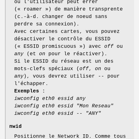
où l'utilisateur peut errer
(« roamer ») de manière transprente
(c.-à-d. changer de noeud sans
perdre sa connexion).
Avec certaines cartes, vous pouvez
désactiver le contrôle du ESSID
(« ESSID promiscuous ») avec
off
ou
any
(et
on
pour le réactiver).
Si le ESSID du réseau est un des
mots-clefs spéciaux (
off
,
on
ou
any
), vous devrez utiliser
--
pour
l'échapper.
Exemples :
iwconfig eth0 essid any
iwconfig eth0 essid "Mon Reseau"
iwconfig eth0 essid -- "ANY"
nwid
Positionne le Network ID. Comme tous