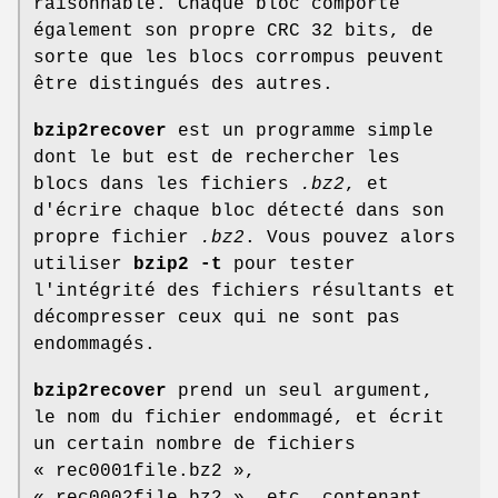
raisonnable. Chaque bloc comporte
également son propre CRC 32 bits, de
sorte que les blocs corrompus peuvent
être distingués des autres.
bzip2recover
est un programme simple
dont le but est de rechercher les
blocs dans les fichiers
.bz2
, et
d'écrire chaque bloc détecté dans son
propre fichier
.bz2
. Vous pouvez alors
utiliser
bzip2
-t
pour tester
l'intégrité des fichiers résultants et
décompresser ceux qui ne sont pas
endommagés.
bzip2recover
prend un seul argument,
le nom du fichier endommagé, et écrit
un certain nombre de fichiers
« rec0001file.bz2 »,
« rec0002file.bz2 », etc, contenant