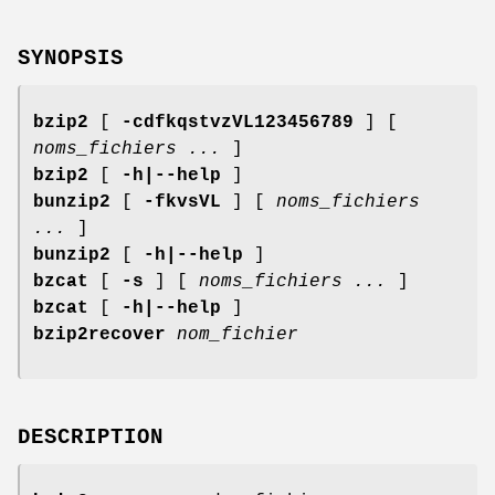
SYNOPSIS
bzip2
[
-cdfkqstvzVL123456789
] [
noms_fichiers ...
]
bzip2
[
-h|--help
]
bunzip2
[
-fkvsVL
] [
noms_fichiers
...
]
bunzip2
[
-h|--help
]
bzcat
[
-s
] [
noms_fichiers ...
]
bzcat
[
-h|--help
]
bzip2recover
nom_fichier
DESCRIPTION