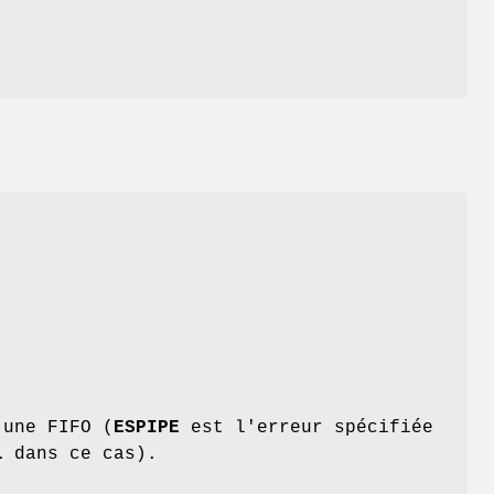
n
.
 une FIFO (
ESPIPE
est l'erreur spécifiée
L
dans ce cas).