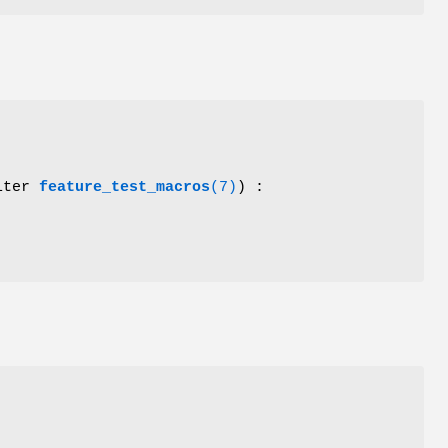
ulter
feature_test_macros
(7)
) :
r