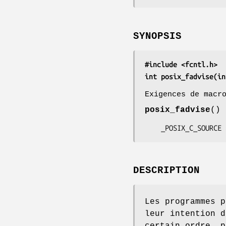
SYNOPSIS
#include <fcntl.h>
int posix_fadvise(in
Exigences de macr
posix_fadvise
() 
    _POSIX_C_SOURC
DESCRIPTION
Les programmes 
leur intention d