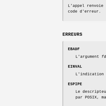
L'appel renvoie 
code d'erreur.
ERREURS
EBADF
L'argument
f
EINVAL
L'indicatio
ESPIPE
Le descripte
par POSIX, m