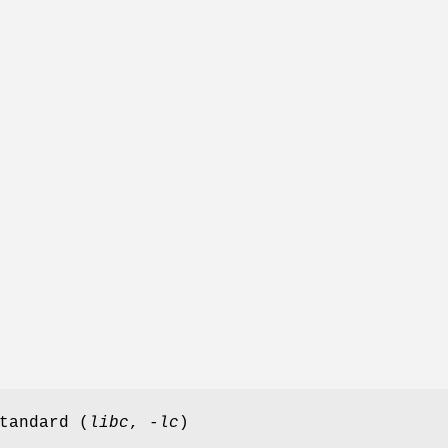
tandard (
libc
,
-lc
)