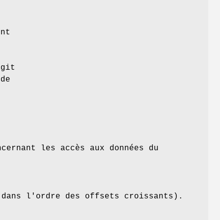
ent
u
git
 de
ncernant les accès aux données du
(dans l'ordre des offsets croissants).