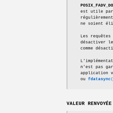
POSIX_FADV_D
est utile pa
régulièremen
ne soient él
Les requêtes
désactiver l
comme désact
L'implémenta
n'est pas ga
application 
ou
fdatasync
VALEUR RENVOYÉE