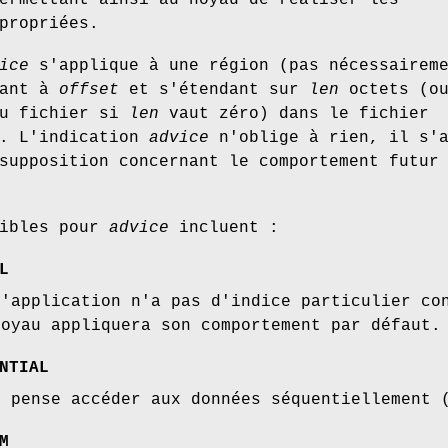
ermettant ainsi au noyau de réaliser les
propriées.
ice
s'applique à une région (pas nécessairem
tant à
offset
et s'étendant sur
len
octets (o
du fichier si
len
vaut zéro) dans le fichier
. L'indication
advice
n'oblige à rien, il s'a
supposition concernant le comportement futur
sibles pour
advice
incluent :
L
l'application n'a pas d'indice particulier co
noyau appliquera son comportement par défaut.
NTIAL
n pense accéder aux données séquentiellement 
M