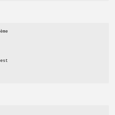
tème
 est