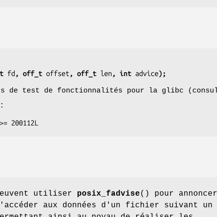
t 
fd
, off_t 
offset
, off_t 
len
, int 
advice
);
os de test de fonctionnalités pour la glibc (cons
:
E >= 200112L
peuvent utiliser
posix_fadvise
() pour annonce
'accéder aux données d'un fichier suivant un