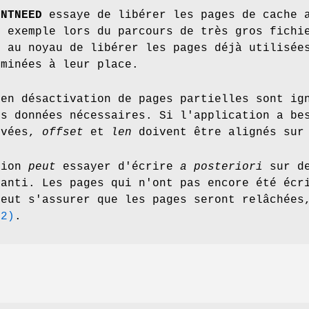
ONTNEED
essaye de libérer les pages de cache a
r exemple lors du parcours de très gros fichi
t au noyau de libérer les pages déjà utilisée
iminées à leur place.
 en désactivation de pages partielles sont ig
es données nécessaires. Si l'application a be
ivées,
offset
et
len
doivent être alignés sur
tion
peut
essayer d'écrire
a posteriori
sur de
ranti. Les pages qui n'ont pas encore été écr
veut s'assurer que les pages seront relâchées
(2)
.