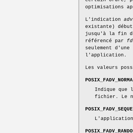
certain ordre, p
optimisations ap
L'indication
adv
existante) débu
jusqu'à la fin 
référencé par
fd
seulement d'une 
l'application.
Les valeurs pos
POSIX_FADV_NORMA
Indique que 
fichier. Le 
POSIX_FADV_SEQUE
L'applicatio
POSIX_FADV_RANDO