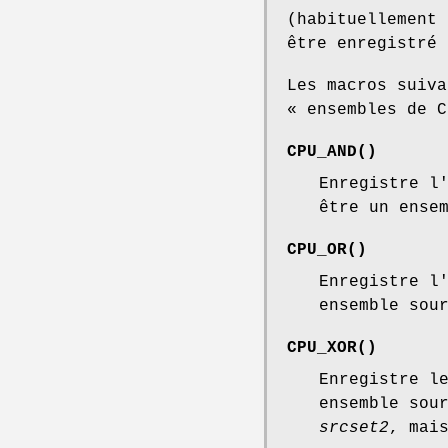
(habituellement 
être enregistré
Les macros suiva
« ensembles de C
CPU_AND
()
Enregistre l
être un ense
CPU_OR
()
Enregistre l
ensemble sou
CPU_XOR
()
Enregistre l
ensemble sou
srcset2
, mai