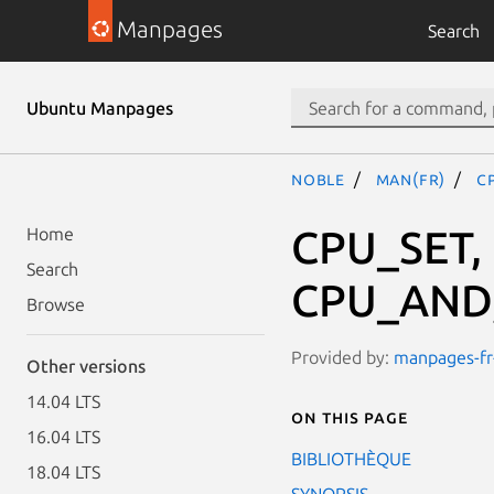
Manpages
Search
Ubuntu Manpages
noble
man(fr)
C
CPU_SET,
Home
Search
CPU_AND,
Browse
Provided by:
manpages-fr-
Other versions
14.04 LTS
On this page
16.04 LTS
BIBLIOTHÈQUE
18.04 LTS
SYNOPSIS