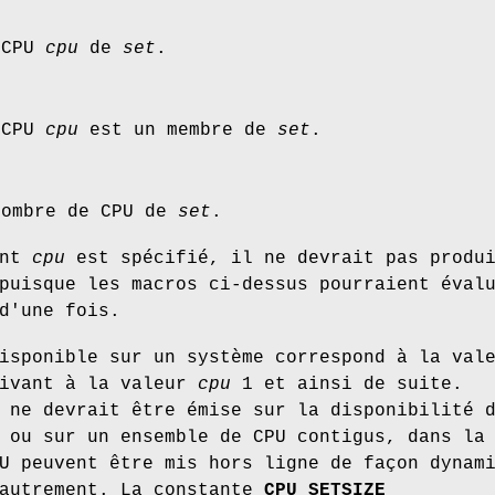
 CPU
cpu
de
set
.
 CPU
cpu
est un membre de
set
.
nombre de CPU de
set
.
ent
cpu
est spécifié, il ne devrait pas produ
puisque les macros ci-dessus pourraient éval
d'une fois.
isponible sur un système correspond à la val
ivant à la valeur
cpu
1 et ainsi de suite.
 ne devrait être émise sur la disponibilité 
 ou sur un ensemble de CPU contigus, dans la
U peuvent être mis hors ligne de façon dynam
 autrement. La constante
CPU_SETSIZE