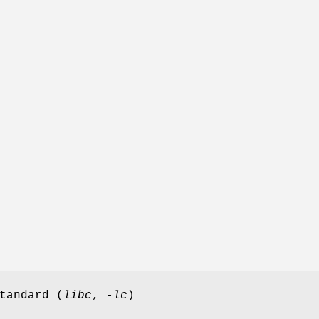
tandard (
libc
,
-lc
)