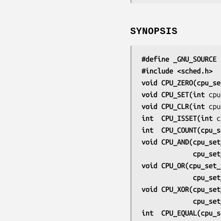
SYNOPSIS
#define _GNU_SOURCE
 
#include <sched.h>
void CPU_ZERO(cpu_se
void CPU_SET(int 
cpu
void CPU_CLR(int 
cpu
int  CPU_ISSET(int 
c
int  CPU_COUNT(cpu_s
void CPU_AND(cpu_set
             cp
void CPU_OR(cpu_set_
             cp
void CPU_XOR(cpu_set
             cp
int  CPU_EQUAL(cpu_s