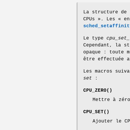
La structure de
CPUs ». Les « en
sched_setaffinit
Le type
cpu_set_
Cependant, la st
opaque : toute m
être effectuée a
Les macros suiva
set
:
CPU_ZERO
()
Mettre à zé
CPU_SET
()
Ajouter le C