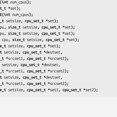
(int 
num_cpus
);
t_t *
set
);
E(int 
num_cpus
);
_t 
setsize
, cpu_set_t *
set
);
pu
, size_t 
setsize
, cpu_set_t *
set
);
pu
, size_t 
setsize
, cpu_set_t *
set
);
 
cpu
, size_t 
setsize
, cpu_set_t *
set
);
e_t 
setsize
, cpu_set_t *
set
);
t 
setsize
, cpu_set_t *
destset
,
u_set_t *
srcset1
, cpu_set_t *
srcset2
);
 
setsize
, cpu_set_t *
destset
,
u_set_t *
srcset1
, cpu_set_t *
srcset2
);
t 
setsize
, cpu_set_t *
destset
,
u_set_t *
srcset1
, cpu_set_t *
srcset2
);
e_t 
setsize
, cpu_set_t *
set1
, cpu_set_t *
set2
);