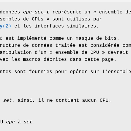
 données
cpu_set_t
représente un « ensemble d
sembles de CPUs » sont utilisés par
y
(2)
et les interfaces similaires.
t
est implémenté comme un masque de bits.
ructure de données traitée est considérée co
anipulation d'un « ensemble de CPU » devrait
vec les macros décrites dans cette page.
ntes sont fournies pour opérer sur l'ensembl
ro
set
, ainsi, il ne contient aucun CPU.
PU
cpu
à
set
.