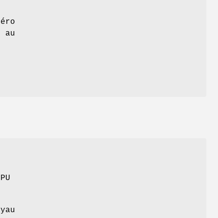
éro
s au
CPU
yau