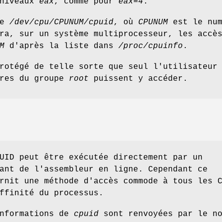
 niveaux
eax
, comme pour
eax=4
.
se
/dev/cpu/CPUNUM/cpuid
, où
CPUNUM
est le num
ra, sur un système multiprocesseur, les accè
M
d'après la liste dans
/proc/cpuinfo
.
rotégé de telle sorte que seul l'utilisateur
res du groupe
root
puissent y accéder.
UID peut être exécutée directement par un
ant de l'assembleur en ligne. Cependant ce
rnit une méthode d'accès commode à tous les 
ffinité du processus.
informations de
cpuid
sont renvoyées par le no