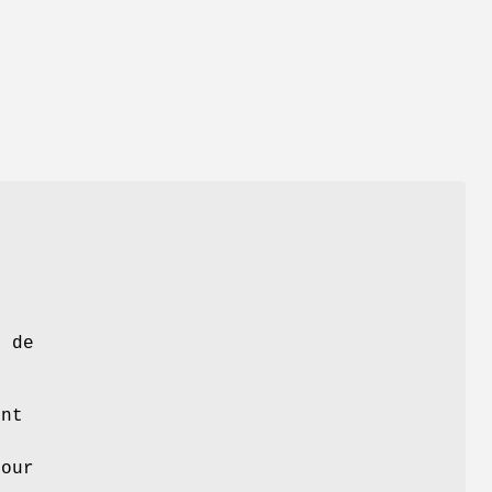
)
e de
ont
s
pour