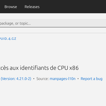
Browse
Releases
puid.4.gz
cès aux identifiants de CPU x86
(Version: 4.21.0-2)
Source:
manpages-l10n
Report a bug