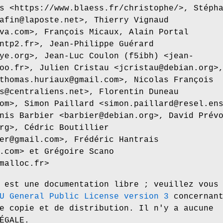
s <https://www.blaess.fr/christophe/>, Stéph
afin@laposte.net>, Thierry Vignaud
va.com>, François Micaux, Alain Portal
ntp2.fr>, Jean-Philippe Guérard
ye.org>, Jean-Luc Coulon (f5ibh) <jean-
oo.fr>, Julien Cristau <jcristau@debian.org>
thomas.huriaux@gmail.com>, Nicolas François
s@centraliens.net>, Florentin Duneau
om>, Simon Paillard <simon.paillard@resel.en
nis Barbier <barbier@debian.org>, David Prév
rg>, Cédric Boutillier
er@gmail.com>, Frédéric Hantrais
.com> et Grégoire Scano
malloc.fr>
 est une documentation libre ; veuillez vous
U General Public License version 3
concernan
e copie et de distribution. Il n'y a aucune
ÉGALE.