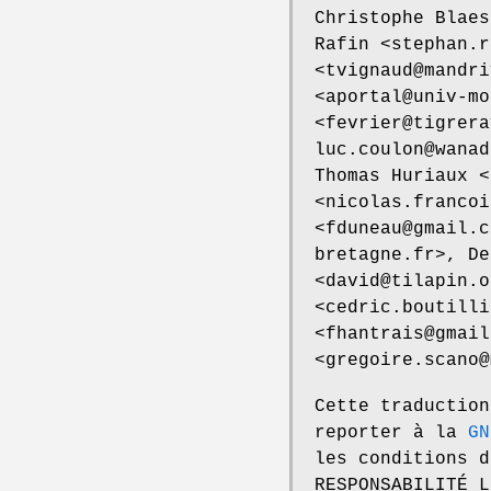
Christophe Blaes
Rafin <stephan.r
<tvignaud@mandri
<aportal@univ-mo
<fevrier@tigrera
luc.coulon@wanad
Thomas Huriaux <
<nicolas.francoi
<fduneau@gmail.c
bretagne.fr>, De
<david@tilapin.o
<cedric.boutilli
<fhantrais@gmail
<gregoire.scano@
Cette traduction
reporter à la
GN
les conditions d
RESPONSABILITÉ L