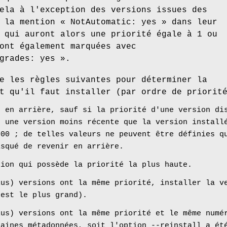
ela à l'exception des versions issues des
 la mention « NotAutomatic: yes » dans leur
 qui auront alors une priorité égale à 1 ou
ont également marquées avec
grades: yes ».
e les règles suivantes pour déterminer la
t qu'il faut installer (par ordre de priorit
r en arrière, sauf si la priorité d'une version di
r une version moins récente que la version install
000 ; de telles valeurs ne peuvent être définies q
isqué de revenir en arrière.
sion qui possède la priorité la plus haute.
lus) versions ont la même priorité, installer la v
 est le plus grand).
lus) versions ont la même priorité et le même numé
taines métadonnées, soit l'option --reinstall a ét