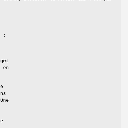
s
0
e :
-get
 en
ue
ins
 Une
le