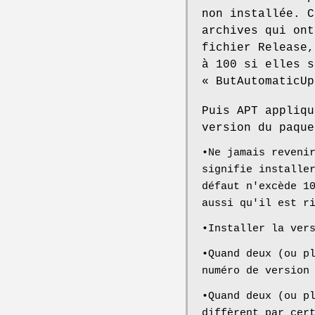
non installée. C
archives qui ont
fichier Release,
à 100 si elles s
« ButAutomaticUp
Puis APT appliqu
version du paque
•Ne jamais reveni
signifie installe
défaut n'excède 1
aussi qu'il est r
•Installer la ver
•Quand deux (ou p
numéro de version
•Quand deux (ou p
diffèrent par cer