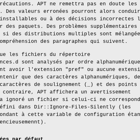
récautions. APT ne remettra pas en doute les
. Des valeurs erronées pourront alors condui
installables ou à des décisions incorrectes 
r des paquets. Des problèmes supplémentaires
 si des distributions multiples sont mélangé
ompréhension des paragraphes qui suivent.
ue les fichiers du répertoire
nces.d sont analysés par ordre alphanumériqu
nt avoir l'extension "pref" ou aucune extens
ntenir que des caractères alphanumériques, d
caractères de soulignement (_) et des points
 contraire, APT affichera un avertissement
a ignoré un fichier si celui-ci ne correspon
éfini dans Dir::Ignore-Files-Silently (les
ondant à cette variable de configuration éta
encieusemennt).
ées par défaut