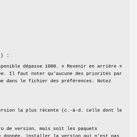
é) :
sponible dépasse 1000. « Revenir en arrière »
ée. Il faut noter qu'aucune des priorités par
ue dans le fichier des préférences. Notez
ersion la plus récente (c.-à-d. celle dont le
ro de version, mais soit les paquets
é donnée, installer la version qui n'est pas