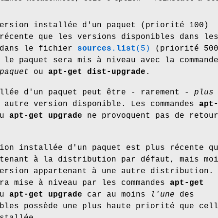
ersion installée d'un paquet (priorité 100)
récente que les versions disponibles dans le
 dans le fichier
sources.list
(5)
(priorité 50
 le paquet sera mis à niveau avec la command
paquet
ou
apt-get dist-upgrade
.
allée d'un paquet peut être - rarement -
plus
t autre version disponible. Les commandes
apt
u
apt-get upgrade
ne provoquent pas de retour
ion installée d'un paquet est plus récente q
tenant à la distribution par défaut, mais mo
ersion appartenant à une autre distribution.
era mise à niveau par les commandes
apt-get
u
apt-get upgrade
car au moins
l'une
des
bles possède une plus haute priorité que cel
stallée.