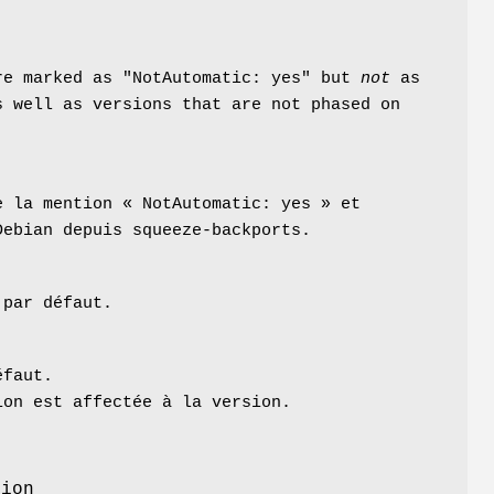
re marked as "NotAutomatic: yes" but
not
as
s well as versions that are not phased on
e la mention « NotAutomatic: yes » et
Debian depuis squeeze-backports.
 par défaut.
éfaut.
ion est affectée à la version.
sion