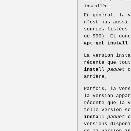
installée.
En général, la v
n'est pas aussi 
sources listées
ou 990). Et donc
apt-get install
La version inst
récente que tou
install
paquet
o
arrière.
Parfois, la vers
la version appar
récente que la v
telle version s
install
paquet
o
versions disponi
de la version in