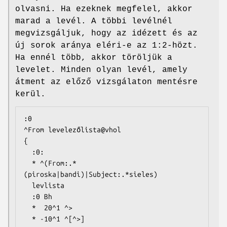
olvasni. Ha ezeknek megfelel, akkor
marad a levél. A többi levélnél
megvizsgáljuk, hogy az idézett és az
új sorok aránya eléri-e az 1:2-hözt.
Ha ennél több, akkor töröljük a
levelet. Minden olyan levél, amely
átment az előző vizsgálaton mentésre
kerül.
:0

^From levelezőlista@vhol

{

  :0:

  * ^(From:.*
(piroska|bandi)|Subject:.*sieles)

  levlista

  :0 Bh

  *  20^1 ^>

  * -10^1 ^[^>]
