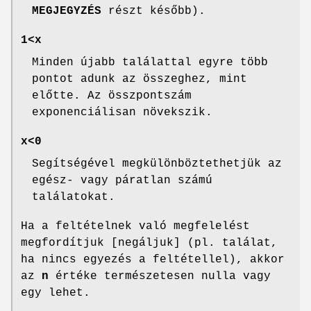
MEGJEGYZÉS
részt később).
1<x
Minden újabb találattal egyre több
pontot adunk az összeghez, mint
előtte. Az összpontszám
exponenciálisan növekszik.
x<0
Segítségével megkülönböztethetjük az
egész- vagy páratlan számú
találatokat.
Ha a feltételnek való megfelelést
megfordítjuk [negáljuk] (pl. találat,
ha nincs egyezés a feltétellel), akkor
az
n
értéke természetesen nulla vagy
egy lehet.