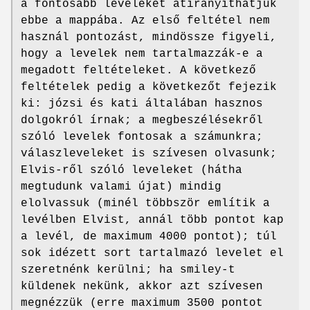
a fontosabb leveleket átirányíthatjuk
ebbe a mappába. Az első feltétel nem
használ pontozást, mindössze figyeli,
hogy a levelek nem tartalmazzák-e a
megadott feltételeket. A következő
feltételek pedig a következőt fejezik
ki: józsi és kati általában hasznos
dolgokról írnak; a megbeszélésekről
szóló levelek fontosak a számunkra;
válaszleveleket is szívesen olvasunk;
Elvis-ről szóló leveleket (hátha
megtudunk valami újat) mindig
elolvassuk (minél többször említik a
levélben Elvist, annál több pontot kap
a levél, de maximum 4000 pontot); túl
sok idézett sort tartalmazó levelet el
szeretnénk kerülni; ha smiley-t
küldenek nekünk, akkor azt szívesen
megnézzük (erre maximum 3500 pontot