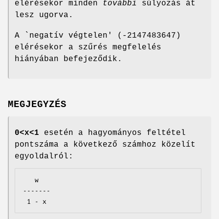
elérésekor minden
további
súlyozás át
lesz ugorva.
A `negatív végtelen' (-2147483647)
elérésekor a szűrés megfelelés
hiányában befejeződik.
MEGJEGYZÉS
0<x<1
esetén a hagyományos feltétel
pontszáma a következő számhoz közelít
egyoldalról:
   w

-------

 1 - x