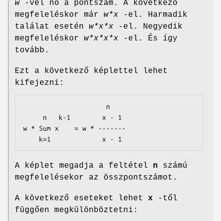
w
-vel nő a pontszám. A következő
megfeleléskor már
w*x
-el. Harmadik
találat esetén
w*x*x
-el. Negyedik
megfeleléskor
w*x*x*x
-el. És így
tovább.
Ezt a következő képlettel lehet
kifejezni:
                     n

     n   k-1        x - 1

w * Sum x    = w * -------

    k=1             x - 1
A képlet megadja a feltétel
n
számú
megfelelésekor az összpontszámot.
A következő eseteket lehet
x
-től
függően megkülönböztetni: