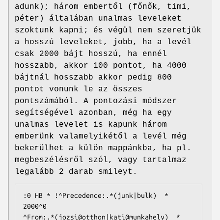
adunk); három embertől (főnők, timi,
péter) általában unalmas leveleket
szoktunk kapni; és végül nem szeretjük
a hosszú leveleket, jobb, ha a levél
csak 2000 bájt hosszú, ha ennél
hosszabb, akkor 100 pontot, ha 4000
bájtnál hosszabb akkor pedig 800
pontot vonunk le az összes
pontszámából. A pontozási módszer
segítségével azonban, még ha egy
unalmas levelet is kapunk három
emberünk valamelyikétől a levél még
bekerülhet a külön mappánkba, ha pl.
megbeszélésről szól, vagy tartalmaz
legalább 2 darab smileyt.
:0 HB * !^Precedence:.*(junk|bulk)  * 
2000^0

^From:.*(jozsi@otthon|kati@munkahely)  * 