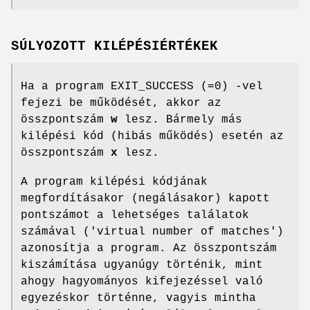
SÚLYOZOTT KILÉPÉSIÉRTÉKEK
Ha a program EXIT_SUCCESS (=0) -vel
fejezi be működését, akkor az
összpontszám
w
lesz. Bármely más
kilépési kód (hibás működés) esetén az
összpontszám
x
lesz.
A program kilépési kódjának
megfordításakor (negálásakor) kapott
pontszámot a lehetséges találatok
számával ('virtual number of matches')
azonosítja a program. Az összpontszám
kiszámítása ugyanúgy történik, mint
ahogy hagyományos kifejezéssel való
egyezéskor történne, vagyis mintha