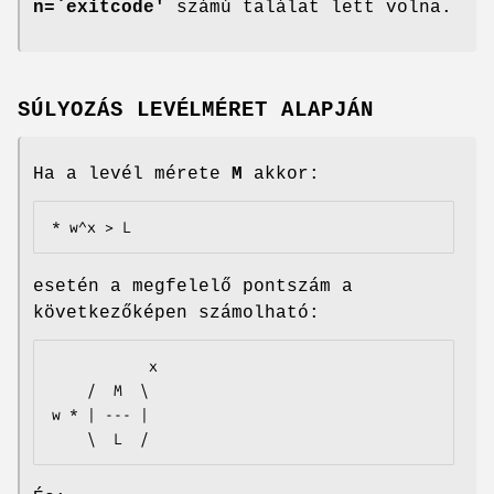
n=`exitcode'
számú találat lett volna.
SÚLYOZÁS LEVÉLMÉRET ALAPJÁN
Ha a levél mérete
M
akkor:
* w^x > L
esetén a megfelelő pontszám a
következőképen számolható:
           x

    /  M  \

w * | --- |

    \  L  /