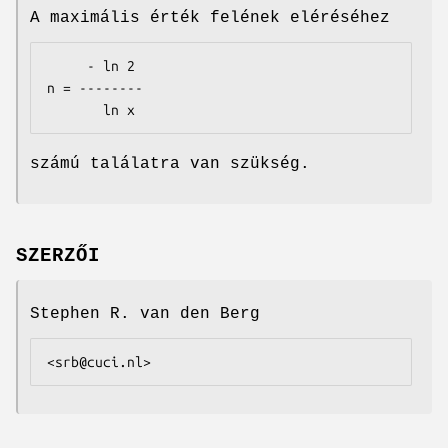
A maximális érték felének eléréséhez
     - ln 2

n = --------

       ln x
számú találatra van szükség.
SZERZŐI
Stephen R. van den Berg
<srb@cuci.nl>