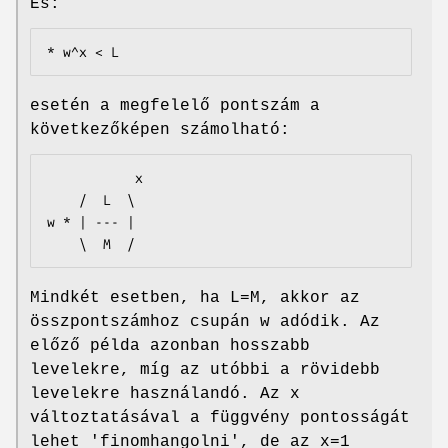
És:
* w^x < L
esetén a megfelelő pontszám a
következőképen számolható:
           x

    /  L  \

w * | --- |

    \  M  /
Mindkét esetben, ha L=M, akkor az
összpontszámhoz csupán w adódik. Az
előző példa azonban hosszabb
levelekre, míg az utóbbi a rövidebb
levelekre használandó. Az x
változtatásával a függvény pontosságát
lehet 'finomhangolni', de az x=1