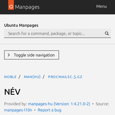
Manpages
Menu
Ubuntu Manpages
Toggle side navigation
noble
man(hu)
procmailsc.5.gz
NÉV
Provided by:
manpages-hu (Version: 1:4.21.0-2)
Source:
manpages-l10n
Report a bug