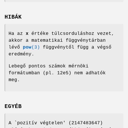
HIBÁK
Ha az
x
értéke túlcsorduláshoz vezet,
akkor a matematikai függvénytárban
lévő
pow
(3)
függvénytől függ a végső
eredmény.
Lebegő pontos számok mérnöki
formátumban (pl. 12e5) nem adhatók
meg.
EGYÉB
A `pozitív végtelen' (2147483647)