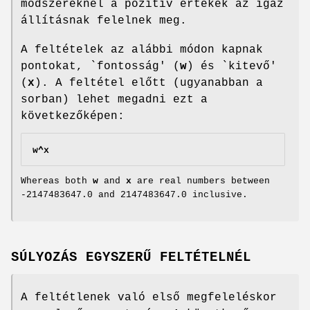
módszereknél a pozitív értékek az igaz
állításnak felelnek meg.
A feltételek az alábbi módon kapnak
pontokat, `fontosság' (
w
) és `kitevő'
(
x
). A feltétel előtt (ugyanabban a
sorban) lehet megadni ezt a
következőképen:
w^x
Whereas both
w
and
x
are real numbers between
-2147483647.0 and 2147483647.0 inclusive.
SÚLYOZÁS EGYSZERŰ FELTÉTELNÉL
A feltétlenek való első megfeleléskor