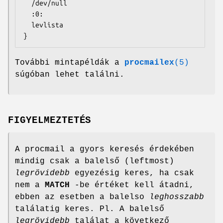
  /dev/null

  :0:

  levlista

}
További mintapéldák a
procmailex
(5)
súgóban lehet találni.
FIGYELMEZTETÉS
A procmail a gyors keresés érdekében
mindig csak a balelső (leftmost)
legrövidebb
egyezésig keres, ha csak
nem a
MATCH
-be értéket kell átadni,
ebben az esetben a balelso
leghosszabb
találatig keres. Pl. A balelső
legrövidebb
találat a következő