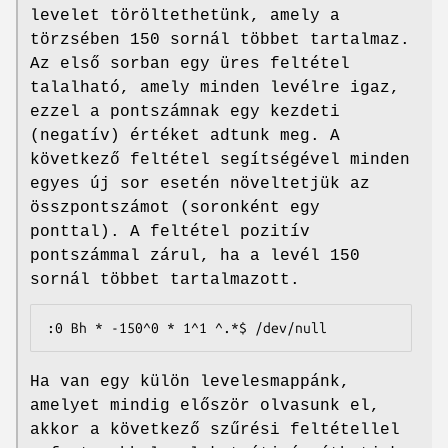
levelet töröltethetünk, amely a
törzsében 150 sornál többet tartalmaz.
Az első sorban egy üres feltétel
talalható, amely minden levélre igaz,
ezzel a pontszámnak egy kezdeti
(negatív) értéket adtunk meg. A
következő feltétel segítségével minden
egyes új sor esetén növeltetjük az
összpontszámot (soronként egy
ponttal). A feltétel pozitív
pontszámmal zárul, ha a levél 150
sornál többet tartalmazott.
:0 Bh * -150^0 * 1^1 ^.*$ /dev/null
Ha van egy külön levelesmappánk,
amelyet mindig először olvasunk el,
akkor a következő szűrési feltétellel