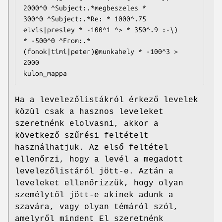
2000^0 ^Subject:.*megbeszeles *

300^0 ^Subject:.*Re: * 1000^.75 
elvis|presley * -100^1 ^> * 350^.9 :-\)

* -500^0 ^From:.*
(fonok|timi|peter)@munkahely * -100^3 > 
2000

kulon_mappa
Ha a levelezőlistákról érkező levelek
közül csak a hasznos leveleket
szeretnénk elolvasni, akkor a
következő szűrési feltételt
használhatjuk. Az első feltétel
ellenőrzi, hogy a levél a megadott
levelezőlistáról jött-e. Aztán a
leveleket ellenőrizzük, hogy olyan
személytől jött-e akinek adunk a
szavára, vagy olyan témáról szól,
amelyről mindent El szeretnénk