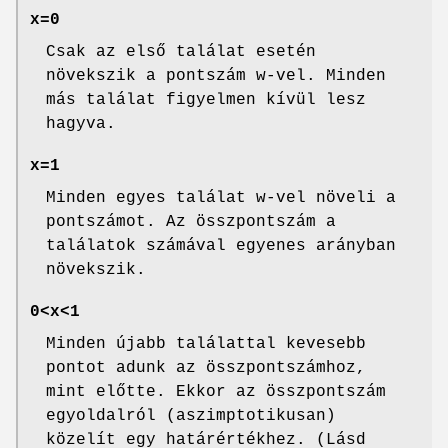
x=0
Csak az első találat esetén
növekszik a pontszám w-vel. Minden
más találat figyelmen kívül lesz
hagyva.
x=1
Minden egyes találat w-vel növeli a
pontszámot. Az összpontszám a
találatok számával egyenes arányban
növekszik.
0<x<1
Minden újabb találattal kevesebb
pontot adunk az összpontszámhoz,
mint előtte. Ekkor az összpontszám
egyoldalról (aszimptotikusan)
közelít egy határértékhez. (Lásd