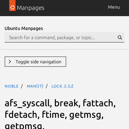
Manpages
Menu
Ubuntu Manpages
Toggle side navigation
noble
man(it)
lock.2.gz
afs_syscall, break, fattach,
fdetach, ftime, getmsg,
getpmsg,