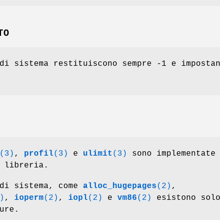
TO
di sistema restituiscono sempre -1 e imposta
(3)
,
profil
(3)
e
ulimit
(3)
sono implementate
 libreria.
 di sistema, come
alloc_hugepages
(2)
,
)
,
ioperm
(2)
,
iopl
(2)
e
vm86
(2)
esistono solo
ure.