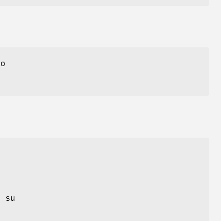
no
 su