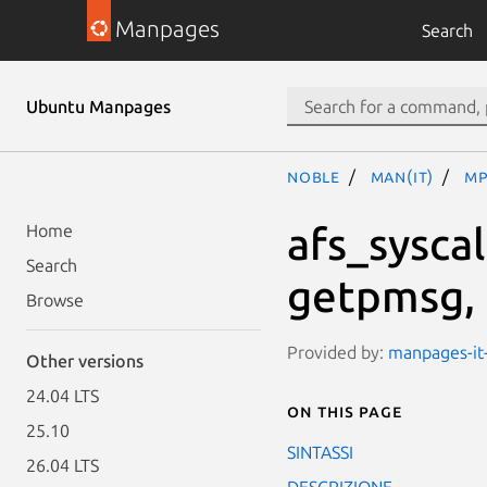
Manpages
Search
Ubuntu Manpages
noble
man(it)
mp
afs_syscal
Home
Search
getpmsg,
Browse
Provided by:
manpages-it-
Other versions
24.04 LTS
On this page
25.10
SINTASSI
26.04 LTS
DESCRIZIONE