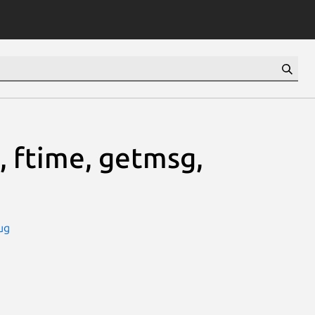
h, ftime, getmsg,
ug