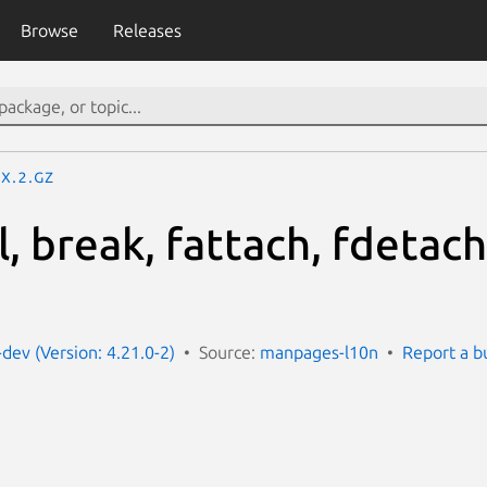
Browse
Releases
x.2.gz
l, break, fattach, fdetac
dev (Version: 4.21.0-2)
Source:
manpages-l10n
Report a b