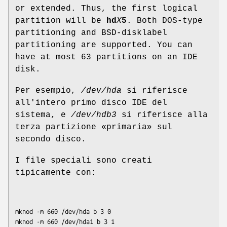
or extended. Thus, the first logical
partition will be
hd
X
5
. Both DOS-type
partitioning and BSD-disklabel
partitioning are supported. You can
have at most 63 partitions on an IDE
disk.
Per esempio,
/dev/hda
si riferisce
all'intero primo disco IDE del
sistema, e
/dev/hdb3
si riferisce alla
terza partizione «primaria» sul
secondo disco.
I file speciali sono creati
tipicamente con:
mknod -m 660 /dev/hda b 3 0

mknod -m 660 /dev/hda1 b 3 1
