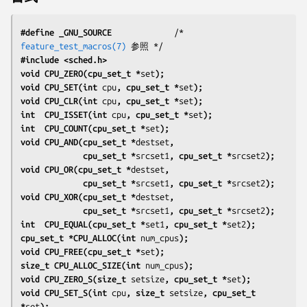
#define _GNU_SOURCE
             /* 
feature_test_macros(7)
#include <sched.h>
void CPU_ZERO(cpu_set_t *
set
);
void CPU_SET(int 
cpu
, cpu_set_t *
set
);
void CPU_CLR(int 
cpu
, cpu_set_t *
set
);
int  CPU_ISSET(int 
cpu
, cpu_set_t *
set
);
int  CPU_COUNT(cpu_set_t *
set
);
void CPU_AND(cpu_set_t *
destset
,
             cpu_set_t *
srcset1
, cpu_set_t *
srcset2
);
void CPU_OR(cpu_set_t *
destset
,
             cpu_set_t *
srcset1
, cpu_set_t *
srcset2
);
void CPU_XOR(cpu_set_t *
destset
,
             cpu_set_t *
srcset1
, cpu_set_t *
srcset2
);
int  CPU_EQUAL(cpu_set_t *
set1
, cpu_set_t *
set2
);
cpu_set_t *CPU_ALLOC(int 
num_cpus
);
void CPU_FREE(cpu_set_t *
set
);
size_t CPU_ALLOC_SIZE(int 
num_cpus
);
void CPU_ZERO_S(size_t 
setsize
, cpu_set_t *
set
);
void CPU_SET_S(int 
cpu
, size_t 
setsize
, cpu_set_t 
*
set
);