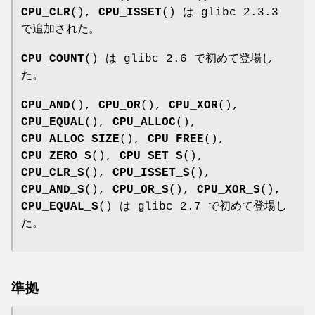
CPU_CLR
(),
CPU_ISSET
() は glibc 2.3.3
で追加された。
CPU_COUNT
() は glibc 2.6 で初めて登場し
た。
CPU_AND
(),
CPU_OR
(),
CPU_XOR
(),
CPU_EQUAL
(),
CPU_ALLOC
(),
CPU_ALLOC_SIZE
(),
CPU_FREE
(),
CPU_ZERO_S
(),
CPU_SET_S
(),
CPU_CLR_S
(),
CPU_ISSET_S
(),
CPU_AND_S
(),
CPU_OR_S
(),
CPU_XOR_S
(),
CPU_EQUAL_S
() は glibc 2.7 で初めて登場し
た。
準拠