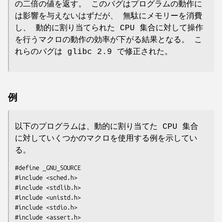
の二倍の値を返す。 このバグはプログラムの動作に
は影響を与えないはずだが、 無駄にメモリーを消費
し、 動的に割り当てられた CPU 集合に対して操作
を行うマクロの動作の効率が下がる結果となる。 こ
れらのバグは glibc 2.9 で修正された。
例
以下のプログラムは、動的に割り当てた CPU 集合
に対していくつかのマクロを使用する例を示してい
る。
#define _GNU_SOURCE

#include <sched.h>

#include <stdlib.h>

#include <unistd.h>

#include <stdio.h>

#include <assert.h>
