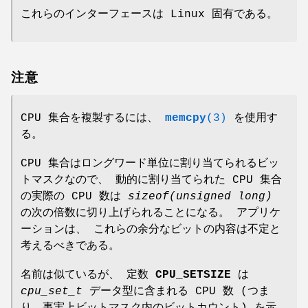
これらのインターフェースは Linux 固有である。
注意
CPU 集合を複製するには、
memcpy
(3)
を使用す
る。
CPU 集合はロングワード単位に割り当てられるビッ
トマスクなので、 動的に割り当てられた CPU 集合
の実際の CPU 数は
sizeof(unsigned long)
の次の倍数に切り上げられることになる。 アプリケ
ーションは、 これらの余分なビットの内容は不定と
考えるべきである。
名前は似ているが、 定数
CPU_SETSIZE
は
cpu_set_t
データ型に含まれる CPU 数 (つま
り、事実上ビットマスク内のビットカウント) を示