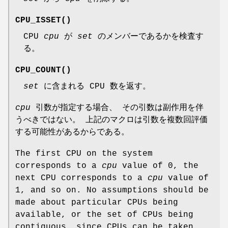
CPU_ISSET
()
CPU
cpu
が
set
のメンバーであるかを検査す
る。
CPU_COUNT
()
set
に含まれる CPU 数を返す。
cpu
引数が指定する場合、 その引数は副作用を伴
うべきではない。 上記のマクロは引数を複数回評価
する可能性があるからである。
The first CPU on the system
corresponds to a
cpu
value of 0, the
next CPU corresponds to a
cpu
value of
1, and so on. No assumptions should be
made about particular CPUs being
available, or the set of CPUs being
contiguous, since CPUs can be taken