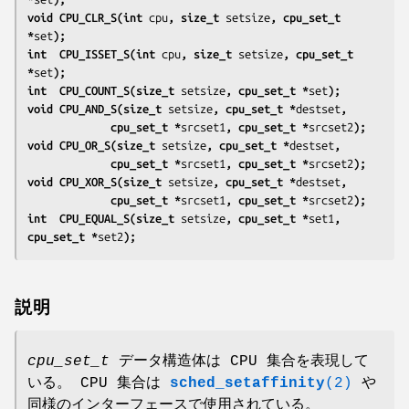
void CPU_CLR_S(int 
cpu
, size_t 
setsize
, cpu_set_t 
*
set
);
int  CPU_ISSET_S(int 
cpu
, size_t 
setsize
, cpu_set_t 
*
set
);
int  CPU_COUNT_S(size_t 
setsize
, cpu_set_t *
set
);
void CPU_AND_S(size_t 
setsize
, cpu_set_t *
destset
,
             cpu_set_t *
srcset1
, cpu_set_t *
srcset2
);
void CPU_OR_S(size_t 
setsize
, cpu_set_t *
destset
,
             cpu_set_t *
srcset1
, cpu_set_t *
srcset2
);
void CPU_XOR_S(size_t 
setsize
, cpu_set_t *
destset
,
             cpu_set_t *
srcset1
, cpu_set_t *
srcset2
);
int  CPU_EQUAL_S(size_t 
setsize
, cpu_set_t *
set1
, 
cpu_set_t *
set2
);
説明
cpu_set_t
データ構造体は CPU 集合を表現して
いる。 CPU 集合は
sched_setaffinity
(2)
や
同様のインターフェースで使用されている。