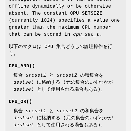
offline dynamically or be otherwise
absent. The constant
CPU_SETSIZE
(currently 1024) specifies a value one
greater than the maximum CPU number
that can be stored in
cpu_set_t
.
以下のマクロは CPU 集合どうしの論理操作を行
う。
CPU_AND
()
集合
srcset1
と
srcset2
の積集合を
destset
に格納する (元の集合のいずれかが
destset
として使用される場合もある)。
CPU_OR
()
集合
srcset1
と
srcset2
の和集合を
destset
に格納する (元の集合のいずれかが
destset
として使用される場合もある)。