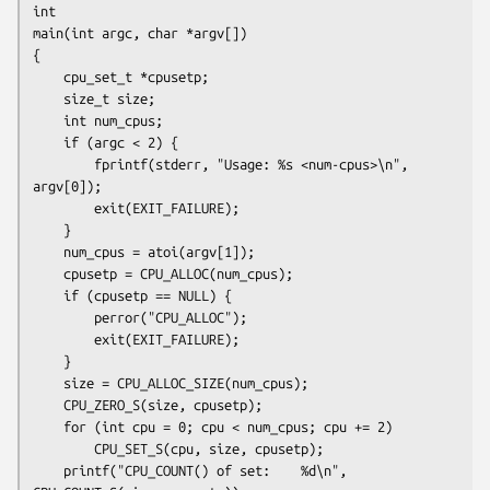
int

main(int argc, char *argv[])

{

    cpu_set_t *cpusetp;

    size_t size;

    int num_cpus;

    if (argc < 2) {

        fprintf(stderr, "Usage: %s <num-cpus>\n", 
argv[0]);

        exit(EXIT_FAILURE);

    }

    num_cpus = atoi(argv[1]);

    cpusetp = CPU_ALLOC(num_cpus);

    if (cpusetp == NULL) {

        perror("CPU_ALLOC");

        exit(EXIT_FAILURE);

    }

    size = CPU_ALLOC_SIZE(num_cpus);

    CPU_ZERO_S(size, cpusetp);

    for (int cpu = 0; cpu < num_cpus; cpu += 2)

        CPU_SET_S(cpu, size, cpusetp);

    printf("CPU_COUNT() of set:    %d\n", 