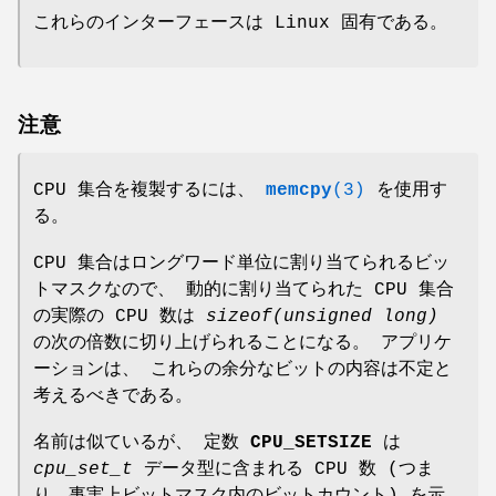
これらのインターフェースは Linux 固有である。
注意
CPU 集合を複製するには、
memcpy
(3)
を使用す
る。
CPU 集合はロングワード単位に割り当てられるビッ
トマスクなので、 動的に割り当てられた CPU 集合
の実際の CPU 数は
sizeof(unsigned long)
の次の倍数に切り上げられることになる。 アプリケ
ーションは、 これらの余分なビットの内容は不定と
考えるべきである。
名前は似ているが、 定数
CPU_SETSIZE
は
cpu_set_t
データ型に含まれる CPU 数 (つま
り、事実上ビットマスク内のビットカウント) を示