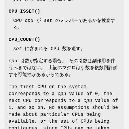
CPU_ISSET
()
CPU
cpu
が
set
のメンバーであるかを検査す
る。
CPU_COUNT
()
set
に含まれる CPU 数を返す。
cpu
引数が指定する場合、 その引数は副作用を伴
うべきではない。 上記のマクロは引数を複数回評価
する可能性があるからである。
The first CPU on the system
corresponds to a
cpu
value of 0, the
next CPU corresponds to a
cpu
value of
1, and so on. No assumptions should be
made about particular CPUs being
available, or the set of CPUs being
contiguous, since CPUs can be taken