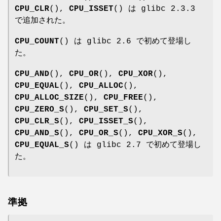
CPU_CLR
(),
CPU_ISSET
() は glibc 2.3.3
で追加された。
CPU_COUNT
() は glibc 2.6 で初めて登場し
た。
CPU_AND
(),
CPU_OR
(),
CPU_XOR
(),
CPU_EQUAL
(),
CPU_ALLOC
(),
CPU_ALLOC_SIZE
(),
CPU_FREE
(),
CPU_ZERO_S
(),
CPU_SET_S
(),
CPU_CLR_S
(),
CPU_ISSET_S
(),
CPU_AND_S
(),
CPU_OR_S
(),
CPU_XOR_S
(),
CPU_EQUAL_S
() は glibc 2.7 で初めて登場し
た。
準拠