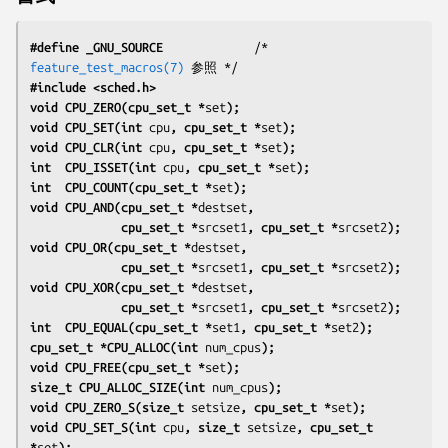
#define _GNU_SOURCE
             /* 
feature_test_macros(7)
#include <sched.h>
void CPU_ZERO(cpu_set_t *
set
);
void CPU_SET(int 
cpu
, cpu_set_t *
set
);
void CPU_CLR(int 
cpu
, cpu_set_t *
set
);
int  CPU_ISSET(int 
cpu
, cpu_set_t *
set
);
int  CPU_COUNT(cpu_set_t *
set
);
void CPU_AND(cpu_set_t *
destset
,
             cpu_set_t *
srcset1
, cpu_set_t *
srcset2
);
void CPU_OR(cpu_set_t *
destset
,
             cpu_set_t *
srcset1
, cpu_set_t *
srcset2
);
void CPU_XOR(cpu_set_t *
destset
,
             cpu_set_t *
srcset1
, cpu_set_t *
srcset2
);
int  CPU_EQUAL(cpu_set_t *
set1
, cpu_set_t *
set2
);
cpu_set_t *CPU_ALLOC(int 
num_cpus
);
void CPU_FREE(cpu_set_t *
set
);
size_t CPU_ALLOC_SIZE(int 
num_cpus
);
void CPU_ZERO_S(size_t 
setsize
, cpu_set_t *
set
);
void CPU_SET_S(int 
cpu
, size_t 
setsize
, cpu_set_t 
*
set
);