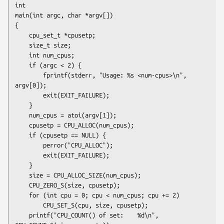
int

main(int argc, char *argv[])

{

    cpu_set_t *cpusetp;

    size_t size;

    int num_cpus;

    if (argc < 2) {

        fprintf(stderr, "Usage: %s <num-cpus>\n", 
argv[0]);

        exit(EXIT_FAILURE);

    }

    num_cpus = atoi(argv[1]);

    cpusetp = CPU_ALLOC(num_cpus);

    if (cpusetp == NULL) {

        perror("CPU_ALLOC");

        exit(EXIT_FAILURE);

    }

    size = CPU_ALLOC_SIZE(num_cpus);

    CPU_ZERO_S(size, cpusetp);

    for (int cpu = 0; cpu < num_cpus; cpu += 2)

        CPU_SET_S(cpu, size, cpusetp);

    printf("CPU_COUNT() of set:    %d\n", 