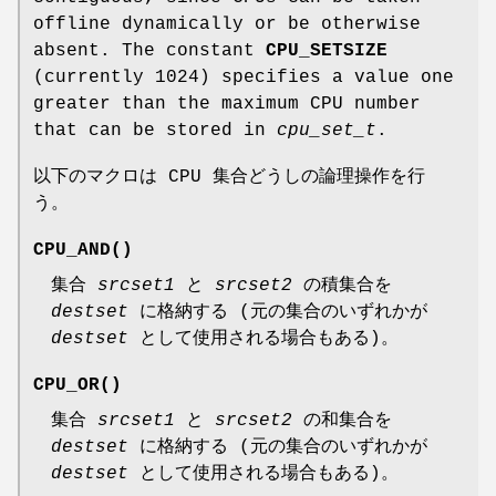
offline dynamically or be otherwise
absent. The constant
CPU_SETSIZE
(currently 1024) specifies a value one
greater than the maximum CPU number
that can be stored in
cpu_set_t
.
以下のマクロは CPU 集合どうしの論理操作を行
う。
CPU_AND
()
集合
srcset1
と
srcset2
の積集合を
destset
に格納する (元の集合のいずれかが
destset
として使用される場合もある)。
CPU_OR
()
集合
srcset1
と
srcset2
の和集合を
destset
に格納する (元の集合のいずれかが
destset
として使用される場合もある)。