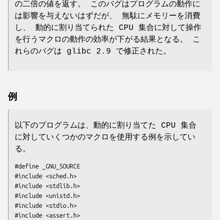
の二倍の値を返す。 このバグはプログラムの動作に
は影響を与えないはずだが、 無駄にメモリーを消費
し、 動的に割り当てられた CPU 集合に対して操作
を行うマクロの動作の効率が下がる結果となる。 こ
れらのバグは glibc 2.9 で修正された。
例
以下のプログラムは、動的に割り当てた CPU 集合
に対していくつかのマクロを使用する例を示してい
る。
#define _GNU_SOURCE

#include <sched.h>

#include <stdlib.h>

#include <unistd.h>

#include <stdio.h>

#include <assert.h>
