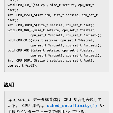
void CPU_CLR_S(int 
cpu
, size_t 
setsize
, cpu_set_t 
*
set
);
int  CPU_ISSET_S(int 
cpu
, size_t 
setsize
, cpu_set_t 
*
set
);
int  CPU_COUNT_S(size_t 
setsize
, cpu_set_t *
set
);
void CPU_AND_S(size_t 
setsize
, cpu_set_t *
destset
,
             cpu_set_t *
srcset1
, cpu_set_t *
srcset2
);
void CPU_OR_S(size_t 
setsize
, cpu_set_t *
destset
,
             cpu_set_t *
srcset1
, cpu_set_t *
srcset2
);
void CPU_XOR_S(size_t 
setsize
, cpu_set_t *
destset
,
             cpu_set_t *
srcset1
, cpu_set_t *
srcset2
);
int  CPU_EQUAL_S(size_t 
setsize
, cpu_set_t *
set1
, 
cpu_set_t *
set2
);
説明
cpu_set_t
データ構造体は CPU 集合を表現して
いる。 CPU 集合は
sched_setaffinity
(2)
や
同様のインターフェースで使用されている。