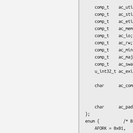
    comp_t    ac_utime;     /* User CPU time */

    comp_t    ac_stime;     /* System CPU time */

    comp_t    ac_etime;     /* Elapsed time */

    comp_t    ac_mem;       /* Average memory usage (kB) */

    comp_t    ac_io;        /* Characters transferred (unused) */

    comp_t    ac_rw;        /* Blocks read or written (unused) */

    comp_t    ac_minflt;    /* Minor page faults */

    comp_t    ac_majflt;    /* Major page faults */

    comp_t    ac_swaps;     /* Number of swaps (unused) */

    u_int32_t ac_exitcode;  /* Process termination status

    char      ac_comm[ACCT_COMM+1];

                            /* Command name 
                               executed comm
    char      ac_pa
};

enum {          /* B
    AFORK = 0x01,           /* Has executed fork, but no exec */
