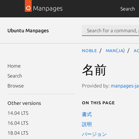
Manpages
Search
Ubuntu Manpages
noble
man(ja)
ac
名前
Home
Search
Provided by:
manpages-ja 
Browse
On this page
Other versions
14.04 LTS
書式
16.04 LTS
説明
18.04 LTS
バージョン