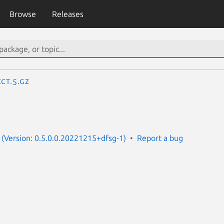
Browse
Releases
ct.5.gz
(Version: 0.5.0.0.20221215+dfsg-1)
Report a bug