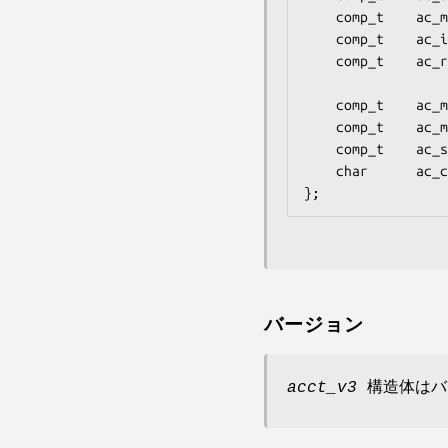
    comp_t    ac_mem;       /* Average memory usage (kB) */

    comp_t    ac_io;        /* Characters transferred (unused) */

    comp_t    ac_rw;        /* Blocks read or written

                        
    comp_t    ac_minflt;    /* Minor page faults */

    comp_t    ac_majflt;    /* Major page faults */

    comp_t    ac_swaps;     /* Number of swaps (unused) */

    char      ac_comm[ACCT_COMM]; /* Command name */

バージョン
acct_v3
構造体はバー