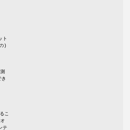
ット
の)
計測
でき
するこ
オ
ンテ