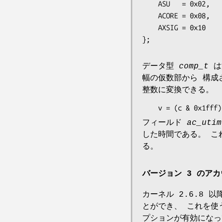
    ASU   = 0x02,           /* Used superuser privileges */

    ACORE = 0x08,           /* Dumped core */

    AXSIG = 0x10            /* Killed by a signal */

データ型
comp_t
は
幅の仮数部から 構
整数に変換できる。
    v = (c & 0x1f
フィールド
ac_utim
した時間である。 
る。
バージョン 3 のア
カーネル 2.6.8
とができ、 これを
プションが有効になっ