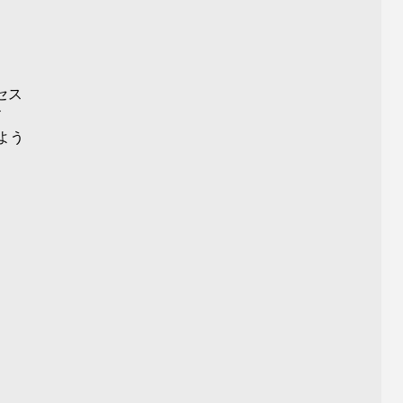
セス
ド
よう