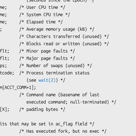
                               (see 
wait(2)
) */

(basename of last

and; null-terminated) */

d[
X
];    /* padding bytes */

its that may be set in ac_flag field */
