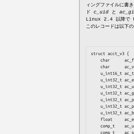
ィングファイルに書き
ド
c_uid
と
ac_g
Linux 2.4 以降
このレコードは以下の
struct acct_v3 {

    char      ac_flag;      /* Flags */

    char      ac_version;   /* Always set to ACCT_VERSION (3) */

    u_int16_t ac_tty;       /* Controlling terminal */

    u_int32_t ac_exitcode;  /* Process termination status */

    u_int32_t ac_uid;       /* Real user ID */

    u_int32_t ac_gid;       /* Real group ID */

    u_int32_t ac_pid;       /* Process ID */

    u_int32_t ac_ppid;      /* Parent process ID */

    u_int32_t ac_btime;     /* Process creation time */

    float     ac_etime;     /* Elapsed time */

    comp_t    ac_utime;     /* User CPU time */

    comp_t    ac_stime;     /* System time */
