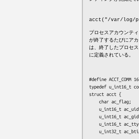
acct("/var/log/p
プロセスアカウンティ
が終了するたびにアカ
は、終了したプロセ
に定義されている。
#define ACCT_COMM 16

typedef u_int16_t co
struct acct {

    char ac_flag;           /* Accounting flags */

    u_int16_t ac_uid;       /* Accounting user ID */

    u_int16_t ac_gid;       /* Accounting group ID */

    u_int16_t ac_tty;       /* Controlling terminal */

    u_int32_t ac_btime;     /* Process creation time

                               (second