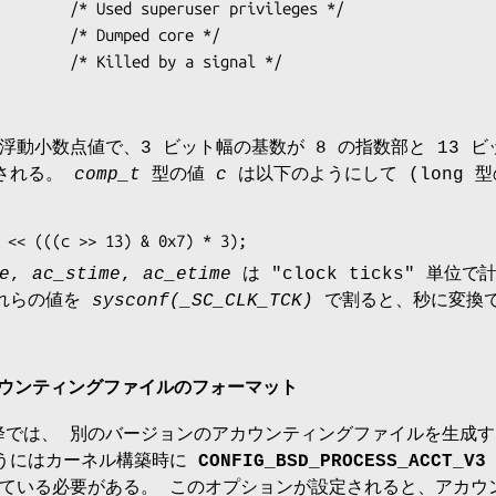
浮動小数点値で、3 ビット幅の基数が 8 の指数部と 13 ビ
成される。
comp_t
型の値
c
は以下のようにして (long 型
ff) << (((c >> 13) & 0x7) * 3);
e
,
ac_stime
,
ac_etime
は "clock ticks" 単位で
これらの値を
sysconf(_SC_CLK_TCK)
で割ると、秒に変換
カウンティングファイルのフォーマット
 以降では、 別のバージョンのアカウンティングファイルを生成
使うにはカーネル構築時に
CONFIG_BSD_PROCESS_ACCT_V3
ている必要がある。 このオプションが設定されると、アカウ