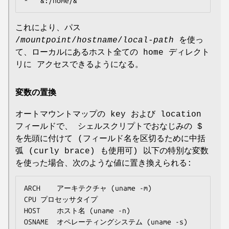
*	&:/home/&
これにより、パス
/
mountpoint
/
hostname
/
local-path
を使っ
て、ローカルにあるホスト全ての home ディレクト
リに アクセスできるようになる。
変数の置換
オートマウントマップの key および location
フィールドで、 シェルスクリプトでおなじみの $
を先頭に付けて (フィールド名を区切るために中括
弧 (curly brace) も使用可) 以下の特別な変数
を使った場合、次のような値に置き換えられる:
ARCH	アーキテクチャ (uname -m)

CPU	プロセッサタイプ

HOST	ホスト名 (uname -n)

OSNAME	オペレーティングシステム (uname -s)
