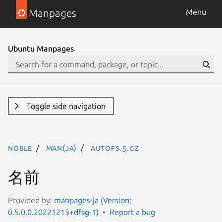
Manpages
Menu
Ubuntu Manpages
Toggle side navigation
noble
man(ja)
autofs.5.gz
名前
Provided by:
manpages-ja (Version:
0.5.0.0.20221215+dfsg-1)
Report a bug