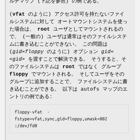
ルチマップ (下記を参照) の例である。
(
vfat
のように) アクセス許可を持たないファイ
ルシステムに対して オートマウントシステムを使っ
た場合は、
root
ユーザとしてマウントされるの
で、 (一般の) ユーザは通常はそのファイルシステ
ムに書き込むことができない。 この問題は
(
gid=floppy
のように) オプション
gid=
<gid>
を渡すことで解決できる。 そうすると、そ
のファイルシステムは
root
ではなく グループ
floppy
でマウントされる。 そしてユーザをその
グループに追加することで、 ファイルシステムに書
き込むことができる。 以下は autofs マップのエ
ントリの例である:
floppy-vfat  -
fstype=vfat,sync,gid=floppy,umask=002  
:/dev/fd0