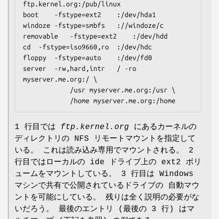
ftp.kernel.org:/pub/linux

boot	-fstype=ext2	:/dev/hda1

windoze	-fstype=smbfs	://windoze/c

removable	-fstype=ext2	:/dev/hdd

cd	-fstype=iso9660,ro	:/dev/hdc

floppy	-fstype=auto	:/dev/fd0

server	-rw,hard,intr	/ -ro 
myserver.me.org:/ \

			/usr myserver.me.org:/usr \

			/home myserver.me.org:/home
1 行目では
ftp.kernel.org
にあるカーネルの
ディレクトリの NFS リモートマウントを指定して
いる。 これは読み込み専用でマウントされる。 2
行目ではローカルの ide ドライブ上の ext2 ボリ
ュームをマウントしている。 3 行目は Windows
マシンで共有で公開されているドライブの 自動マウ
ントを可能にしている。 残りは全く説明の必要がな
いだろう。 最後のエントリ (最後の 3 行) はマ