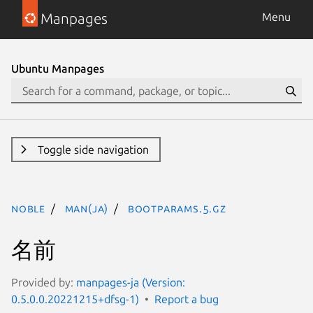
Manpages
Menu
Ubuntu Manpages
Toggle side navigation
noble
man(ja)
bootparams.5.gz
名前
Provided by:
manpages-ja (Version:
0.5.0.0.20221215+dfsg-1)
Report a bug