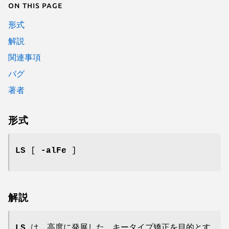
On this page
形式
解説
関連事項
バグ
著者
形式
LS
[
-alFe
]
解説
LS
は、高度に発展した、キータイプ矯正を目的とす