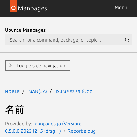
Manpages
Menu
Ubuntu Manpages
Toggle side navigation
noble
man(ja)
dumpe2fs.8.gz
名前
Provided by:
manpages-ja (Version:
0.5.0.0.20221215+dfsg-1)
Report a bug