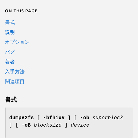
On this page
書式
説明
オプション
バグ
著者
入手方法
関連項目
書式
dumpe2fs
[
-bfhixV
] [
-ob
superblock
] [
-oB
blocksize
]
device