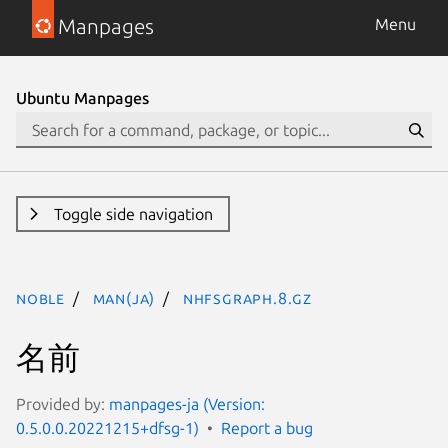
Manpages
Menu
Ubuntu Manpages
Toggle side navigation
noble
man(ja)
nhfsgraph.8.gz
名前
Provided by:
manpages-ja (Version:
0.5.0.0.20221215+dfsg-1)
Report a bug