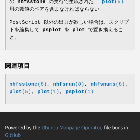
の
nhfsstone
の実行で生成された、
plot
(5)
用の数値のペアを含まなければならない。
PostScript 以外の出力が欲しい場合は、スクリプ
トを編集して
psplot
を
plot
で置き換えるこ
と。
関連項目
nhfsstone
(8)
,
nhfsrun
(8)
,
nhfsnums
(8)
,
plot
(5)
,
plot
(1)
,
psplot
(1)
Powered by the
Ubuntu Manpage Operator
, file bugs in
GitHub