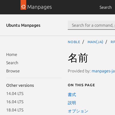
Manpages
Search
Ubuntu Manpages
noble
man(ja)
rp
名前
Home
Search
Provided by:
manpages-ja 
Browse
On this page
Other versions
14.04 LTS
書式
16.04 LTS
説明
18.04 LTS
オプション