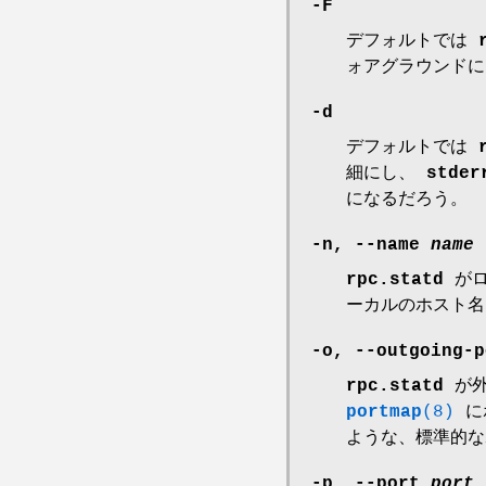
-F
デフォルトでは
ォアグラウンドに
-d
デフォルトでは
細にし、
stder
になるだろう。
-n,
--name
name
rpc.statd
がロ
ーカルのホスト名
-o,
--outgoing-
rpc.statd
が外
portmap
(8)
に
ような、標準的な
-p,
--port
port