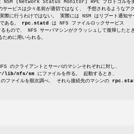
SM (Network Status Monitor) RPC プロトコルを
のサービスは少々名前が適切ではなく、 予想されるようなア
実際に行うわけではない。 実際には NSM はリブート通知サ
のである。
rpc.statd
は NFS ファイルロックサービス
るもので、 NFS サーバマシンがクラッシュして復帰したと
るために用いられる。
NFS のクライアントとサーバのマシンそれぞれに対し、
r/lib/nfs/sm
にファイルを作る。 起動するとき、
のファイルを順次調べ、 それら接続先のマシンの
rpc.sta