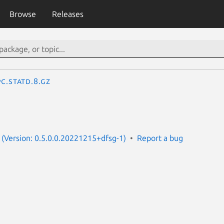
Browse
Releases
c.statd.8.gz
(Version: 0.5.0.0.20221215+dfsg-1)
Report a bug