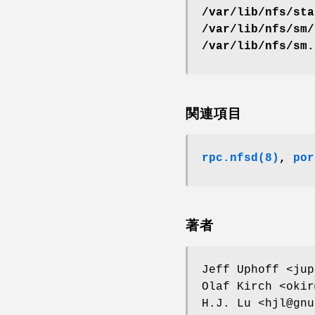
/var/lib/nfs/sta
/var/lib/nfs/sm/
/var/lib/nfs/sm.
関連項目
rpc.nfsd(8)
,
por
著者
Jeff Uphoff <jup
Olaf Kirch <okir
H.J. Lu <hjl@gnu