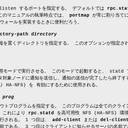
listen するポートを指定する。 デフォルトでは
rpc.sta
 このマニュアルの執筆時点では、
portmap
が常に割り当てに
ウォールを実装するときに便利だろう。
ctory-path
directory
態情報を置くディレクトリを指定する。 このオプションが指定
知専用モードで実行させる。 このモードで起動すると、 stat
対象ノードに通知を送信し、通知の送信が完了したら終了する。 こ
まり HA-NFS) を 有効にするために使用される。
t
prog
ウトプログラムを指定する。 このプログラムは全てのクライ
。 これにより
rpc.statd
を高可用性 NFS (HA-NFS)
行される。 1 つ目は、
add-client
または
del-clien
前である。 3 つ目はクライアントに知らせるサーバの名前で