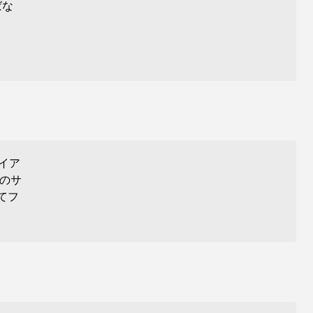
ばな
イア
他のサ
てフ