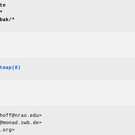
te
*
bak/*
tmap(8)
hoff@nrao.edu>
@monad.swb.de>
.org>