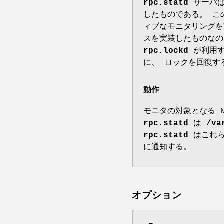
rpc.statd
サーバは N
したものである。 こ
ィブなモニタリングを
スを実装したものな
rpc.lockd
が利用す
に、 ロックを回復す
動作
モニタの対象となる 
rpc.statd
は
/va
rpc.statd
はこれら
に通知する。
オプション