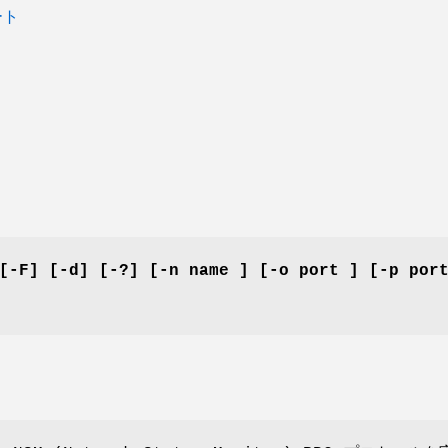
ート
[-F] [-d] [-?] [-n name ] [-o port ] [-p por