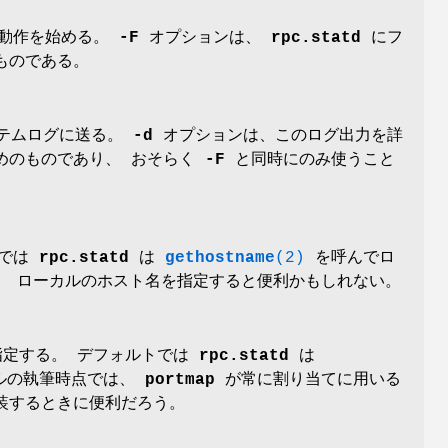
ら動作を始める。
-F
オプションは、
rpc.statd
にフ
ものである。
テムログに送る。
-d
オプションは、このログ出力を詳
めのものであり、 おそらく
-F
と同時にのみ使うこと
トでは
rpc.statd
は
gethostname
(2)
を呼んでロ
、 ローカルのホスト名を指定すると便利かもしれない。
指定する。 デフォルトでは
rpc.statd
は
ルの執筆時点では、
portmap
が常に割り当てに用いる
装するときに便利だろう。