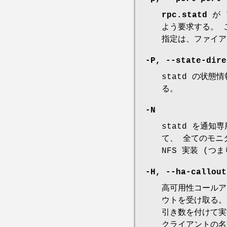
rpc.statd
が 
よう要求する。
指定は、ファイア
-P,
--state-dire
statd の状
る。
-N
statd を通
て、 全てのモニタ
NFS 実装 (つ
-H,
--ha-callou
高可用性コールア
ウトを受け取る
引き数を付けて実
クライアントの名