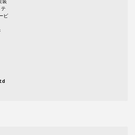
実装
クテ
ービ
き
td