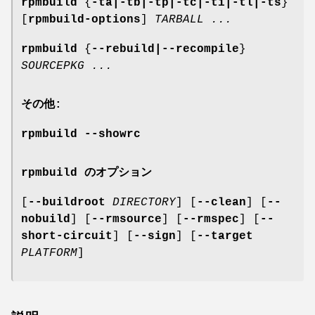
rpmbuild
{
-ta|-tb|-tp|-tc|-ti|-tl|-ts
}
[
rpmbuild-options
]
TARBALL ...
rpmbuild
{
--rebuild|--recompile
}
SOURCEPKG
...
その他:
rpmbuild
--showrc
rpmbuild のオプション
[
--buildroot
DIRECTORY
] [
--clean
] [
--
nobuild
] [
--rmsource
] [
--rmspec
] [
--
short-circuit
] [
--sign
] [
--target
PLATFORM
]