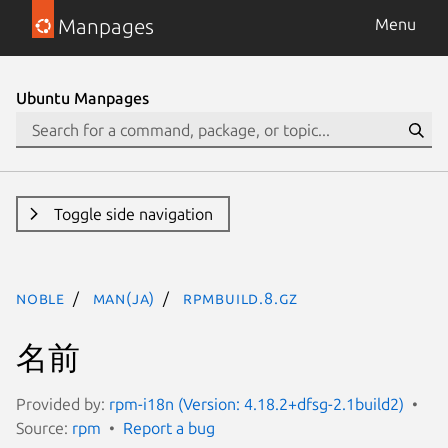
Manpages
Menu
Ubuntu Manpages
Toggle side navigation
noble
man(ja)
rpmbuild.8.gz
名前
Provided by:
rpm-i18n (Version: 4.18.2+dfsg-2.1build2)
Source:
rpm
Report a bug