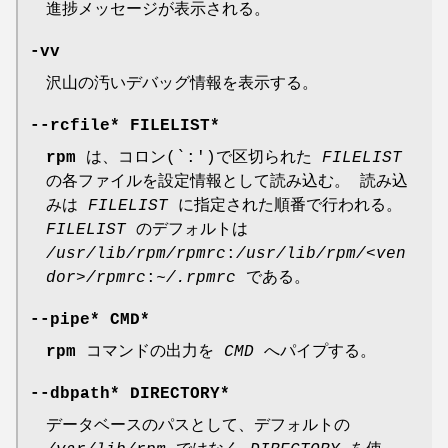
進捗メッセージが表示される。
-vv
沢山の汚いデバッグ情報を表示する。
--rcfile
* FILELIST*
rpm
は、コロン(`:')で区切られた
FILELIST
の各ファイルを設定情報として読み込む。 読み込
みは
FILELIST
に指定された順番で行われる。
FILELIST
のデフォルトは
/usr/lib/rpm/rpmrc
:
/usr/lib/rpm/<ven
dor>/rpmrc
:
~/.rpmrc
である。
--pipe
* CMD*
rpm
コマンドの出力を
CMD
へパイプする。
--dbpath
* DIRECTORY*
データベースのパスとして、デフォルトの