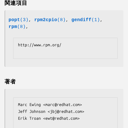
関連項目
popt
(3)
,
rpm2cpio
(8)
,
gendiff
(1)
,
rpm
(8)
,
http://www.rpm.org/

著者
Marc Ewing <marc@redhat.com>

Jeff Johnson <jbj@redhat.com>

Erik Troan <ewt@redhat.com>
