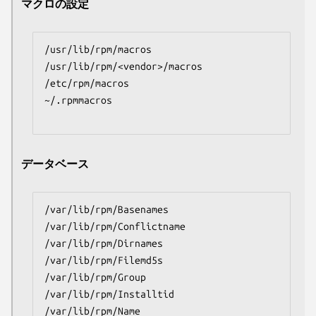
マクロの設定
/usr/lib/rpm/macros

/usr/lib/rpm/<vendor>/macros

/etc/rpm/macros

~/.rpmmacros

データベース
/var/lib/rpm/Basenames

/var/lib/rpm/Conflictname

/var/lib/rpm/Dirnames

/var/lib/rpm/Filemd5s

/var/lib/rpm/Group

/var/lib/rpm/Installtid

/var/lib/rpm/Name
