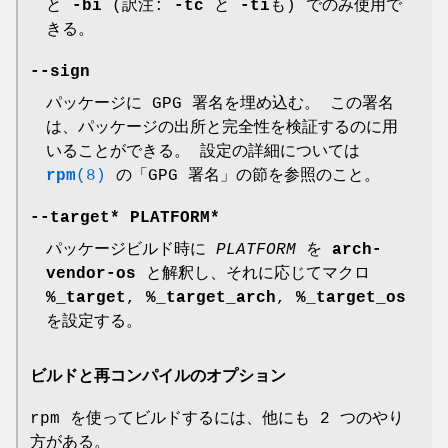
と
-bi
(訳注:
-tc
と
-ti
も) でのみ使用で
きる。
--sign
パッケージに GPG 署名を埋め込む。 この署名
は、パッケージの出所と完全性を検証するのに用
いることができる。 設定の詳細については
rpm
(8)
の「GPG 署名」の節を参照のこと。
--target
* PLATFORM*
パッケージビルド時に
PLATFORM
を
arch-
vendor-os
と解釈し、それに応じてマクロ
%_target
,
%_target_arch
,
%_target_os
を設定する。
ビルドと再コンパイルのオプション
rpm を使ってビルドするには、他にも 2 つのやり
方がある。