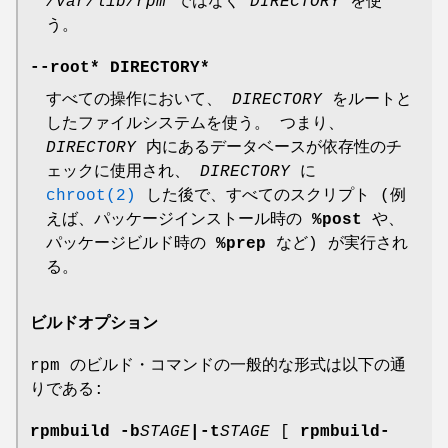
/var/lib/rpm
ではなく
DIRECTORY
を使
う。
--root
* DIRECTORY*
すべての操作において、
DIRECTORY
をルートと
したファイルシステムを使う。 つまり、
DIRECTORY
内にあるデータベースが依存性のチ
ェックに使用され、
DIRECTORY
に
chroot(2)
した後で、すべてのスクリプト (例
えば、パッケージインストール時の
%post
や、
パッケージビルド時の
%prep
など) が実行され
る。
ビルドオプション
rpm のビルド・コマンドの一般的な形式は以下の通
りである:
rpmbuild
-b
STAGE
|-t
STAGE
[
rpmbuild-