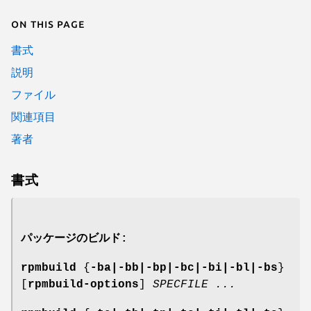
On this page
書式
説明
ファイル
関連項目
著者
書式
パッケージのビルド:
rpmbuild
{
-ba|-bb|-bp|-bc|-bi|-bl|-bs
}
[
rpmbuild-options
]
SPECFILE ...