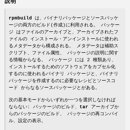
説明
rpmbuild
は、バイナリパッケージとソースパッケ
ージの両方のビルド(作成)に利用される。
パッケー
ジ
はファイルのアーカイブと、アーカイブされたフ
ァイルの インストール・アンインストールに使われ
るメタデータから構成される。 メタデータは補助ス
クリプト、ファイル属性、 パッケージの説明に関す
る情報からなる。
パッケージ
には 2 種類あり、
インストールするためのソフトウェアをカプセル化
するのに使われるバイナリ パッケージと、バイナリ
パッケージを作成するのに必要なレシピとソースコ
ード からなるソースパッケージとがある。
次の基本モードからいずれか一つを選択しなければ
ならない:
パッケージのビルド
、
tar
アーカイブか
らのパッケージのビルド
、
パッケージの再コンパイ
ル
、
設定の表示
。