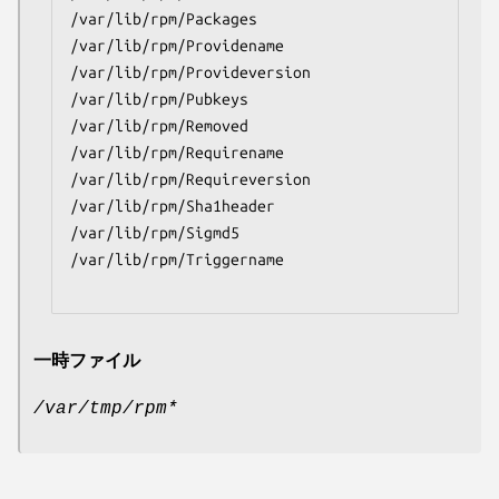
/var/lib/rpm/Packages

/var/lib/rpm/Providename

/var/lib/rpm/Provideversion

/var/lib/rpm/Pubkeys

/var/lib/rpm/Removed

/var/lib/rpm/Requirename

/var/lib/rpm/Requireversion

/var/lib/rpm/Sha1header

/var/lib/rpm/Sigmd5

/var/lib/rpm/Triggername

一時ファイル
/var/tmp/rpm*