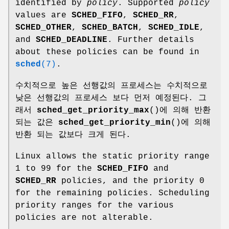
identified by
policy
. Supported
policy
values are
SCHED_FIFO
,
SCHED_RR
,
SCHED_OTHER
,
SCHED_BATCH
,
SCHED_IDLE
,
and
SCHED_DEADLINE
. Further details
about these policies can be found in
sched
(7)
.
수치적으로 높은 선행값의 프로세스는 수치적으로
낮은 선행값의 프로세스 보다 먼저 예정된다. 그
래서
sched_get_priority_max
()에 의해 반환
되는 값은
sched_get_priority_min
()에 의해
반환 되는 값보다 크게 된다.
Linux allows the static priority range
1 to 99 for the
SCHED_FIFO
and
SCHED_RR
policies, and the priority 0
for the remaining policies. Scheduling
priority ranges for the various
policies are not alterable.