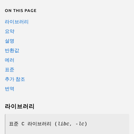
On this page
라이브러리
요약
설명
반환값
에러
표준
추가 참조
번역
라이브러리
표준 C 라이브러리 (
libc
,
-lc
)