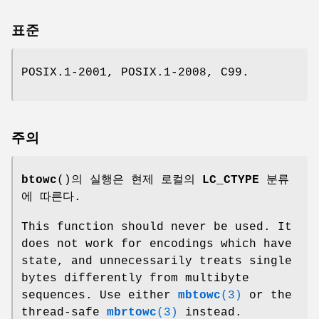
표준
POSIX.1-2001, POSIX.1-2008, C99.
주의
btowc
()의 실행은 현제 로컬의
LC_CTYPE
분류
에 따른다.
This function should never be used. It
does not work for encodings which have
state, and unnecessarily treats single
bytes differently from multibyte
sequences. Use either
mbtowc
(3)
or the
thread-safe
mbrtowc
(3)
instead.