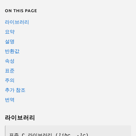
On this page
라이브러리
요약
설명
반환값
속성
표준
주의
추가 참조
번역
라이브러리
표준 C 라이브러리 (
libc
,
-lc
)