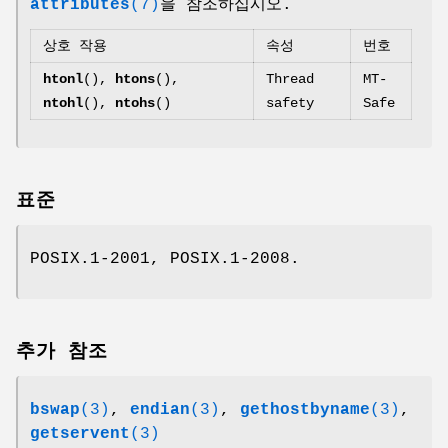
attributes
(7)
을 참조하십시오.
상호 작용
속성
번호
htonl
(),
htons
(),
Thread
MT-
ntohl
(),
ntohs
()
safety
Safe
표준
POSIX.1-2001, POSIX.1-2008.
추가 참조
bswap
(3)
,
endian
(3)
,
gethostbyname
(3)
,
getservent
(3)