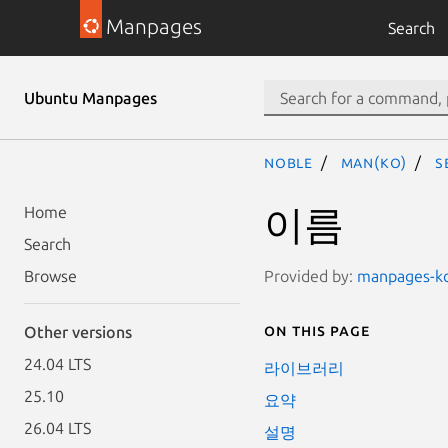
Manpages
Search
Ubuntu Manpages
noble
man(ko)
s
이름
Home
Search
Provided by:
manpages-ko-
Browse
On this page
Other versions
24.04 LTS
라이브러리
25.10
요약
26.04 LTS
설명