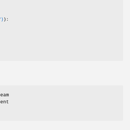
7)
):
ream
ent