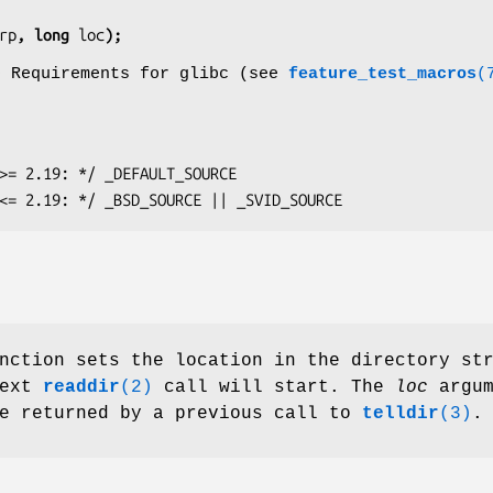
rp
, long 
loc
);
o Requirements for glibc (see
feature_test_macros
(
glibc <= 2.19: */ _BSD_SOURCE || _SVID_SOURCE
nction sets the location in the directory st
next
readdir
(2)
call will start. The
loc
argum
ue returned by a previous call to
telldir
(3)
.