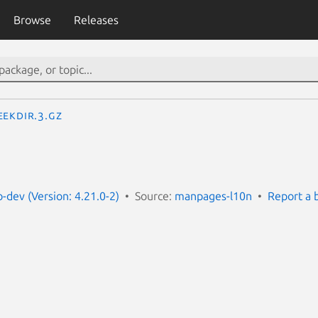
Browse
Releases
eekdir.3.gz
dev (Version: 4.21.0-2)
Source:
manpages-l10n
Report a 