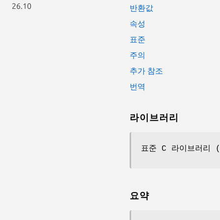
26.10
반환값
속성
표준
주의
추가 참조
번역
라이브러리
표준 C 라이브러리 
요약