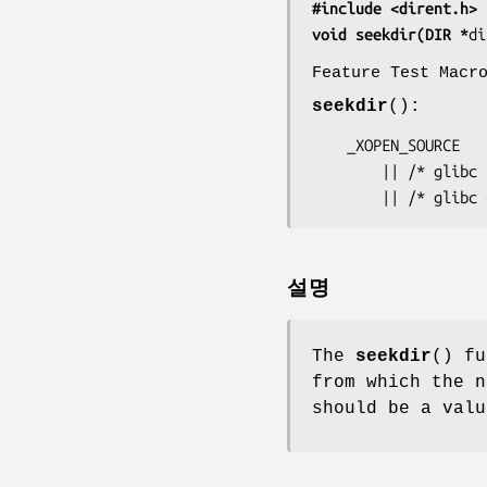
#include <dirent.h>
void seekdir(DIR *
di
Feature Test Macr
seekdir
():
    _XOPEN_SOURCE

        || /* glibc >= 2.19: */ _DEFAULT_SOURCE

        || /* 
설명
The
seekdir
() fu
from which the 
should be a val