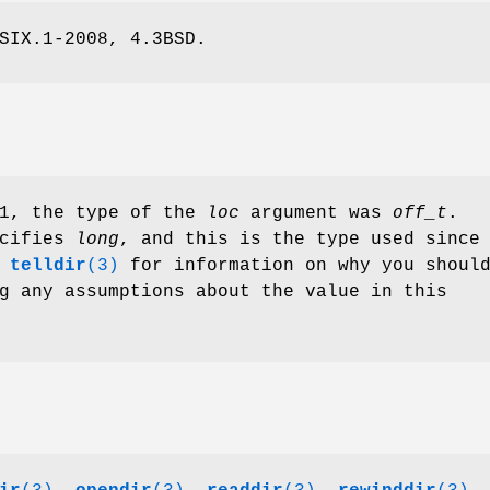
SIX.1-2008, 4.3BSD.
.1, the type of the
loc
argument was
off_t
.
ecifies
long
, and this is the type used since
e
telldir
(3)
for information on why you shoul
g any assumptions about the value in this