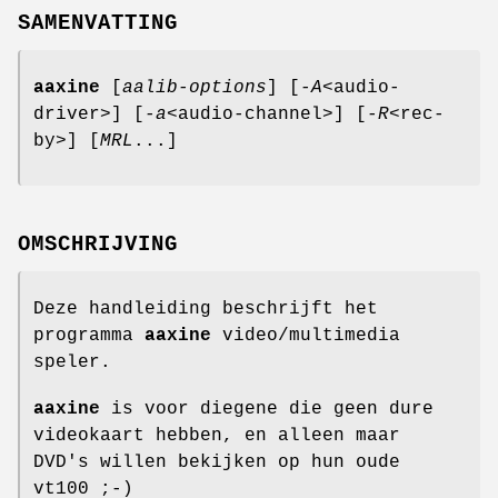
SAMENVATTING
aaxine
[
aalib-options
] [
-A
<audio-
driver>] [
-a
<audio-channel>] [
-R
<rec-
by>] [
MRL
...]
OMSCHRIJVING
Deze handleiding beschrijft het
programma
aaxine
video/multimedia
speler.
aaxine
is voor diegene die geen dure
videokaart hebben, en alleen maar
DVD's willen bekijken op hun oude
vt100 ;-)