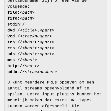
bestandsnamen zijn of een van de
volgende:
file:
<path>
fifo:
<path>
stdin:/
dvd:/
<title>
.
<part>
vcd:/
<tracknumber>
tcp://
<host>
:
<port>
rtp://
<host>
:
<port>
udp://
<host>
:
<port>
mms://
<host>...
http://
<host>...
cdda://
<tracknumber>
U kunt meerdere MRLs opgeven om een
aantal streams opeenvolgend af te
spelen. Extra input plugins kunnen het
mogelijk maken dat extra MRL types
kunnen worden afgespeeld. Die