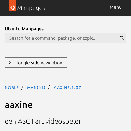
Manpages
Menu
Ubuntu Manpages
Toggle side navigation
noble
man(nl)
aaxine.1.gz
aaxine
een ASCII art videospeler