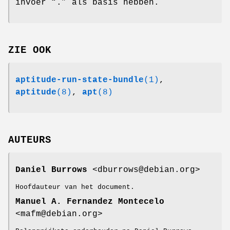
invoer “.” als basis hebben.
ZIE OOK
aptitude-run-state-bundle
(1)
,
aptitude
(8)
,
apt
(8)
AUTEURS
Daniel Burrows
<dburrows@debian.org>
Hoofdauteur van het document.
Manuel A. Fernandez Montecelo
<mafm@debian.org>